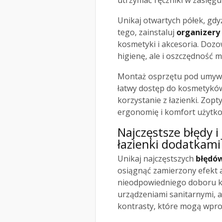
utrzymać ręczniki w zasięgu 
Unikaj otwartych półek, gdy
tego, zainstaluj
organizery
kosmetyki i akcesoria. Doz
higienę, ale i oszczędność mi
Montaż osprzętu pod umywal
łatwy dostęp do kosmetyków
korzystanie z łazienki. Zop
ergonomię i komfort użytkow
Najczęstsze błędy i
łazienki dodatkami
Unikaj najczęstszych
błędó
osiągnąć zamierzony efekt a
nieodpowiedniego doboru ko
urządzeniami sanitarnymi, 
kontrasty, które mogą wpr