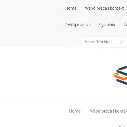
Home
Współpraca i kontakt
Home
Pokój dziecka
Współpraca i kontakt
Sypialnia
W
Pokój dziecka
Sypialnia
W
Home
Współpraca i konta