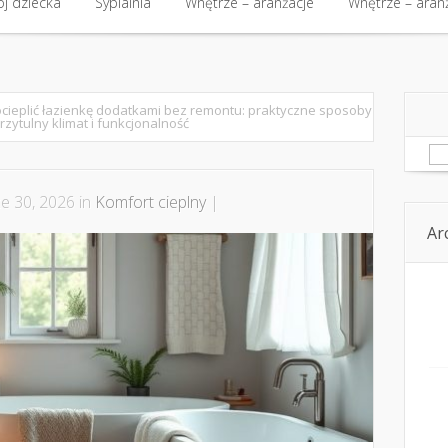
kt
j dziecka
Budowa i nieruchomości
Sypialnia
Wnętrze – aranżacje
Budowa i nieruchomości
Wnętrze – aran
Kom
j dziecka
Sypialnia
Wnętrze – aranżacje
Wnętrze – aran
ocieplić łazienkę dodatkami bez remontu: praktyczne sposoby
rzytulny klimat i funkcjonalność
Sz
e 30, 2026 in
Komfort cieplny
|
Ar