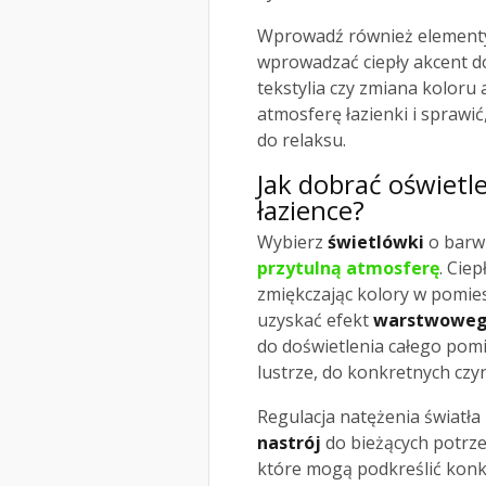
Wprowadź również elementy 
wprowadzać ciepły akcent d
tekstylia czy zmiana kolor
atmosferę łazienki i sprawić,
do relaksu.
Jak dobrać oświetl
łazience?
Wybierz
świetlówki
o barwi
przytulną atmosferę
. Cie
zmiękczając kolory w pomiesz
uzyskać efekt
warstwowego
do doświetlenia całego pomi
lustrze, do konkretnych czy
Regulacja natężenia światł
nastrój
do bieżących potrze
które mogą podkreślić konkr