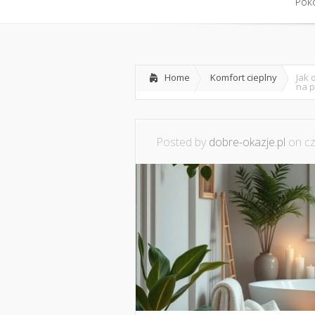
Home
Współpraca i konta
Pokó
Pokó
Home
Komfort cieplny
Jak 
na p
Posted by
dobre-okazje.pl
on cz