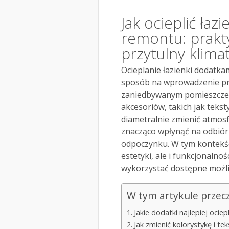
Jak ocieplić ła
remontu: prakt
przytulny klima
Ocieplanie łazienki dodatk
sposób na wprowadzenie prz
zaniedbywanym pomieszczen
akcesoriów, takich jak teksty
diametralnie zmienić atmos
znacząco wpłynąć na odbiór 
odpoczynku. W tym kontekści
estetyki, ale i funkcjonalnoś
wykorzystać dostępne możli
W tym artykule przec
Jakie dodatki najlepiej ocie
Jak zmienić kolorystykę i te