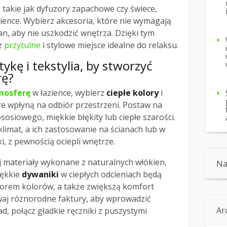
 takie jak dyfuzory zapachowe czy świece,
ience. Wybierz akcesoria, które nie wymagają
an, aby nie uszkodzić wnętrza. Dzięki tym
z
przytulne
i stylowe miejsce idealne do relaksu.
tykę i tekstylia, by stworzyć
rę
?
mosferę
w łazience, wybierz
ciepłe kolory
i
óre wpłyną na odbiór przestrzeni. Postaw na
osiowego, miękkie błękity lub ciepłe szarości.
klimat, a ich zastosowanie na ścianach lub w
ki, z pewnością ociepli wnętrze.
uj materiały wykonane z naturalnych włókien,
Na
iękkie
dywaniki
w ciepłych odcieniach będą
orem kolorów, a także zwiększą komfort
waj różnorodne faktury, aby wprowadzić
Ar
d, połącz gładkie ręczniki z puszystymi