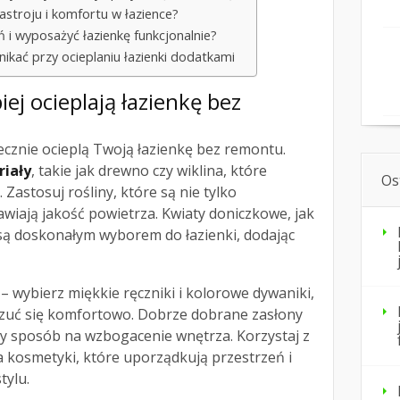
nastroju i komfortu w łazience?
 i wyposażyć łazienkę funkcjonalnie?
unikać przy ocieplaniu łazienki dodatkami
iej ocieplają łazienkę bez
ecznie ocieplą Twoją łazienkę bez remontu.
riały
, takie jak drewno czy wiklina, które
Os
Zastosuj rośliny, które są nie tylko
awiają jakość powietrza. Kwiaty doniczkowe, jak
 są doskonałym wyborem do łazienki, dodając
– wybierz miękkie ręczniki i kolorowe dywaniki,
 czuć się komfortowo. Dobrze dobrane zasłony
ny sposób na wzbogacenie wnętrza. Korzystaj z
 kosmetyki, które uporządkują przestrzeń i
tylu.