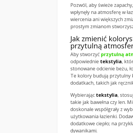
Pozwól, aby świeże zapachy,
wpłynęły na atmosferę w łaz
wiercenia ani większych zmi
prostym zmianom stworzys
Jak zmienić kolorys
przytulną atmosfe
Aby stworzyć
przytulną at
odpowiednie
tekstylia
, kt
stonowane odcienie beżu, łos
Te kolory budują przytulny 
dodatkach, takich jak ręczni
Wybierając
tekstylia
, stos
takie jak bawełna czy len. M
doskonale współgrały z wyb
użytkowania łazienki. Doda
dodatkowe ciepło; na przykła
dywanikami.