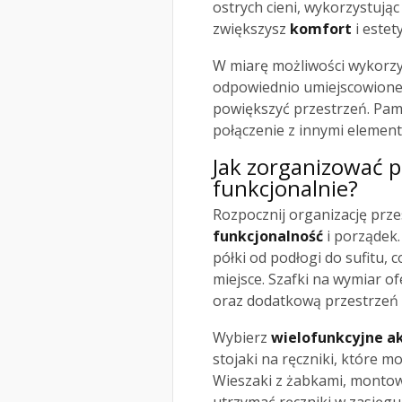
ostrych cieni, wykorzystując
zwiększysz
komfort
i estet
W miarę możliwości wykorzys
odpowiednio umiejscowione
powiększyć przestrzeń. Pami
połączenie z innymi element
Jak zorganizować p
funkcjonalnie?
Rozpocznij organizację prze
funkcjonalność
i porządek.
półki od podłogi do sufitu
miejsce. Szafki na wymiar o
oraz dodatkową przestrzeń
Wybierz
wielofunkcyjne a
stojaki na ręczniki, które m
Wieszaki z żabkami, montow