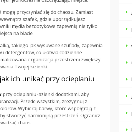
ręki, jednocześnie oszczędzając miejsce.
ż mogą przyczyniać się do chaosu. Zamiast
wewnątrz szafek, gdzie uporządkujesz
owniki mydła bezdotykowe zapewnią nie tylko
ejsca na blacie.
ką, takiego jak wysuwane szuflady, zapewnia
 i detergentów, co ułatwia codzienne
tymalizowana organizacja przestrzeni zwiększy
ania Twojej łazienki.
 jak ich unikać przy ocieplaniu
w
przy ocieplaniu łazienki dodatkami, aby
ranżacji. Przede wszystkim, zrezygnuj z
lorów. Wybieraj barwy, które współgrają z
aby stworzyć harmonijną przestrzeń. Ogranicz
owadzać chaos.