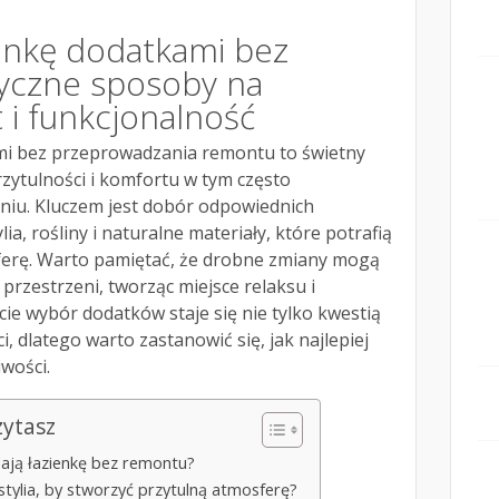
zienkę dodatkami bez
yczne sposoby na
t i funkcjonalność
ami bez przeprowadzania remontu to świetny
ytulności i komfortu w tym często
iu. Kluczem jest dobór odpowiednich
lia, rośliny i naturalne materiały, które potrafią
ferę. Warto pamiętać, że drobne zmiany mogą
przestrzeni, tworząc miejsce relaksu i
e wybór dodatków staje się nie tylko kwestią
ci, dlatego warto zastanowić się, jak najlepiej
wości.
zytasz
plają łazienkę bez remontu?
kstylia, by stworzyć przytulną atmosferę?