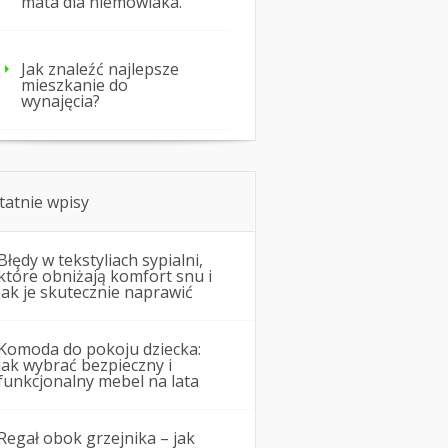
mata dla niemowlaka.
Jak znaleźć najlepsze
mieszkanie do
wynajęcia?
tatnie wpisy
Błędy w tekstyliach sypialni,
które obniżają komfort snu i
jak je skutecznie naprawić
Komoda do pokoju dziecka:
jak wybrać bezpieczny i
funkcjonalny mebel na lata
Regał obok grzejnika – jak