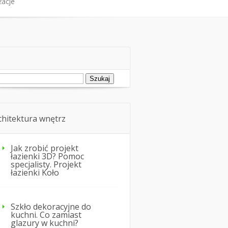
żacje
fort cieplny
Nie tylko dom
żacje
ukaj:
chitektura wnętrz
Jak zrobić projekt
łazienki 3D? Pomoc
specjalisty. Projekt
łazienki Koło
Szkło dekoracyjne do
kuchni. Co zamiast
glazury w kuchni?