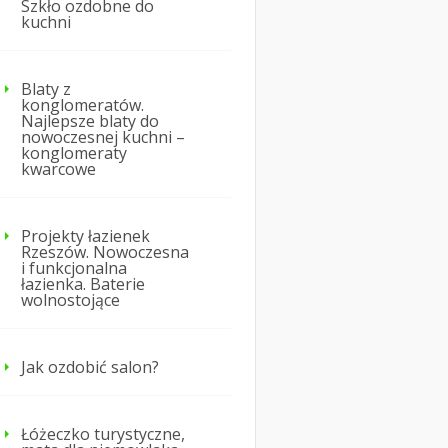
Szkło ozdobne do
kuchni
Blaty z
konglomeratów.
Najlepsze blaty do
nowoczesnej kuchni –
konglomeraty
kwarcowe
Projekty łazienek
Rzeszów. Nowoczesna
i funkcjonalna
łazienka. Baterie
wolnostojące
Jak ozdobić salon?
Łóżeczko turystyczne,