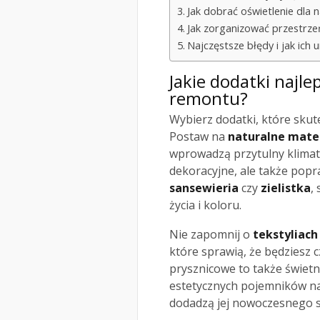
Jak dobrać oświetlenie dla 
Jak zorganizować przestrzeń
Najczęstsze błędy i jak ich 
Jakie dodatki najlep
remontu?
Wybierz dodatki, które skut
Postaw na
naturalne mate
wprowadzą przytulny klimat. 
dekoracyjne, ale także popr
sansewieria
czy
zielistka
,
życia i koloru.
Nie zapomnij o
tekstyliach
które sprawią, że będziesz
prysznicowe to także świet
estetycznych pojemników na
dodadzą jej nowoczesnego s