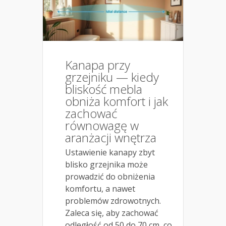
Kanapa przy
grzejniku — kiedy
bliskość mebla
obniża komfort i jak
zachować
równowagę w
aranżacji wnętrza
Ustawienie kanapy zbyt
blisko grzejnika może
prowadzić do obniżenia
komfortu, a nawet
problemów zdrowotnych.
Zaleca się, aby zachować
odległość od 50 do 70 cm, co