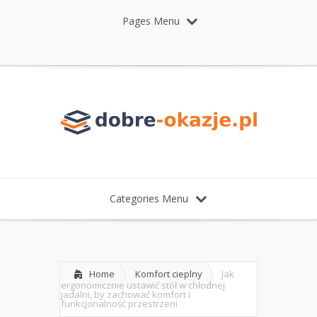
Pages Menu
Categories Menu
Home
Komfort cieplny
Jak
ergonomicznie ustawić stół w chłodnej
jadalni, by zachować komfort i
funkcjonalność przestrzeni