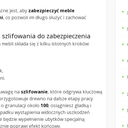
żne jest, aby
zabezpieczyć meble
mi
, co pozwoli im długo służyć i zachować
d szlifowania do zabezpieczenia
ebli składa się z kilku istotnych kroków:
k,
ni.
 uwagę na
szlifowanie
, które odgrywa kluczową
 przygotowuje drewno na dalsze etapy pracy.
 o granulacji około
100
, osiągniesz gładką i
ypadku wystąpienia widocznych uszkodzeń
e będzie wypełnienie ubytków specjalną
cznie poprawi efekt końcowy.