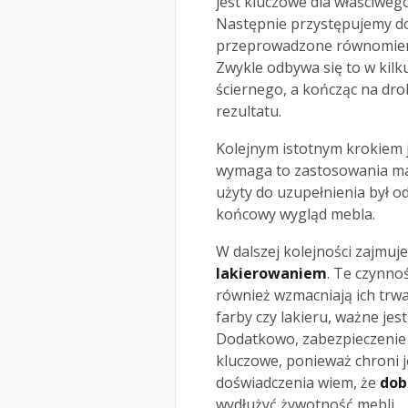
jest kluczowe dla właściweg
Następnie przystępujemy 
przeprowadzone równomierni
Zwykle odbywa się to w kilk
ściernego, a kończąc na dro
rezultatu.
Kolejnym istotnym krokiem 
wymaga to zastosowania mas
użyty do uzupełnienia był 
końcowy wygląd mebla.
W dalszej kolejności zajmuj
lakierowaniem
. Te czynno
również wzmacniają ich trwa
farby czy lakieru, ważne jes
Dodatkowo, zabezpieczenie
kluczowe, ponieważ chroni j
doświadczenia wiem, że
dob
wydłużyć żywotność mebli.