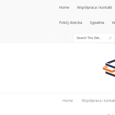
Home
Współpraca i kontakt
Home
Pokój dziecka
Współpraca i kontakt
Sypialnia
W
Pokój dziecka
Sypialnia
W
Home
Współpraca i konta