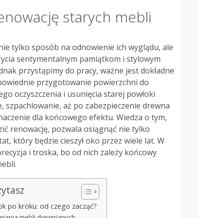
renowację starych mebli
nie tylko sposób na odnowienie ich wyglądu, ale
życia sentymentalnym pamiątkom i stylowym
nak przystąpimy do pracy, ważne jest dokładne
dpowiednie przygotowanie powierzchni do
ego oczyszczenia i usunięcia starej powłoki
ie, szpachlowanie, aż po zabezpieczenie drewna
naczenie dla końcowego efektu. Wiedza o tym,
ić renowację, pozwala osiągnąć nie tylko
ltat, który będzie cieszył oko przez wiele lat. W
recyzja i troska, bo od nich zależy końcowy
ebli.
zytasz
ok po kroku: od czego zacząć?
iania mebli drewnianych