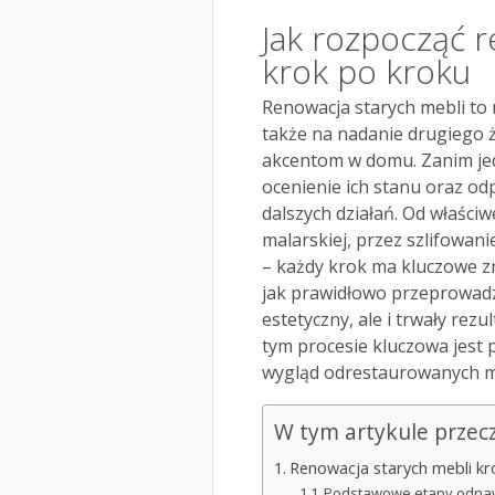
Jak rozpocząć 
krok po kroku
Renowacja starych mebli to 
także na nadanie drugiego 
akcentom w domu. Zanim jed
ocenienie ich stanu oraz o
dalszych działań. Od właściw
malarskiej, przez szlifowan
– każdy krok ma kluczowe z
jak prawidłowo przeprowadz
estetyczny, ale i trwały rezu
tym procesie kluczowa jest p
wygląd odrestaurowanych m
W tym artykule przec
Renowacja starych mebli kr
Podstawowe etapy odnaw