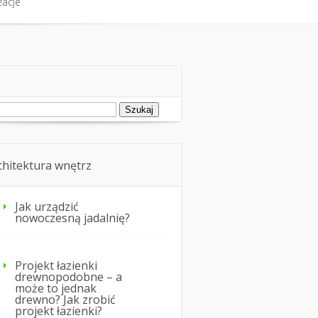
żacje
fort cieplny
Nie tylko dom
żacje
ukaj:
chitektura wnętrz
Jak urządzić
nowoczesną jadalnię?
Projekt łazienki
drewnopodobne – a
może to jednak
drewno? Jak zrobić
projekt łazienki?