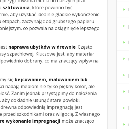
o przygotowania mebla do dalszych prac.
do
szlifowania
, które powinno być
e, aby uzyskać idealnie gładkie wykończenie.
u etapach, zaczynając od grubszego papieru
bniejszym, co pozwala na osiągnięcie lepszego
jest
naprawa ubytków w drewnie
. Często
y szpachlowej. Kluczowe jest, aby materiał
odpowiednio dobrany, co ma znaczący wpływ na
emy się
bejcowaniem, malowaniem lub
ści nadają meblom nie tylko piękny kolor, ale
łość. Zanim jednak przystąpimy do nałożenia
t, aby dokładnie usunąć stare powłoki.
 drewna odpowiednią impregnacją jest
e przed szkodnikami oraz wilgocią. Z własnego
re wykonanie impregnacji
może znacząco