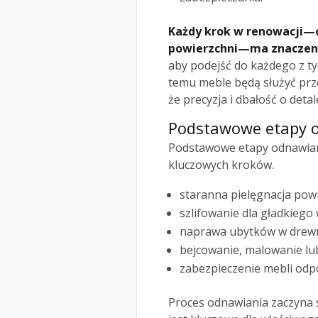
Każdy krok w renowacji—o
powierzchni—ma znaczeni
aby podejść do każdego z t
temu meble będą służyć prze
że precyzja i dbałość o det
Podstawowe etapy o
Podstawowe etapy odnawian
kluczowych kroków.
staranna pielęgnacja powi
szlifowanie dla gładkiego
naprawa ubytków w drewn
bejcowanie, malowanie lu
zabezpieczenie mebli odp
Proces odnawiania zaczyna 