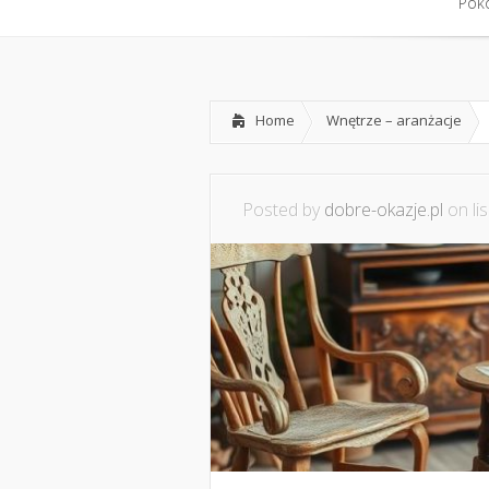
Home
Współpraca i konta
Pokó
Pokó
Home
Wnętrze – aranżacje
Posted by
dobre-okazje.pl
on lis