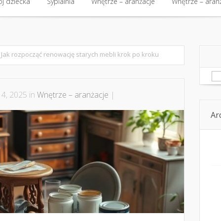
kt
j dziecka
Budowa i nieruchomości
Sypialnia
Wnętrze – aranżacje
Budowa i nieruchomości
Wnętrze – aran
Kom
j dziecka
Sypialnia
Wnętrze – aranżacje
Wnętrze – aran
Jak rozpocząć renowację starych mebli krok po kroku
Sz
 4, 2025 in
Wnętrze – aranżacje
|
Ar