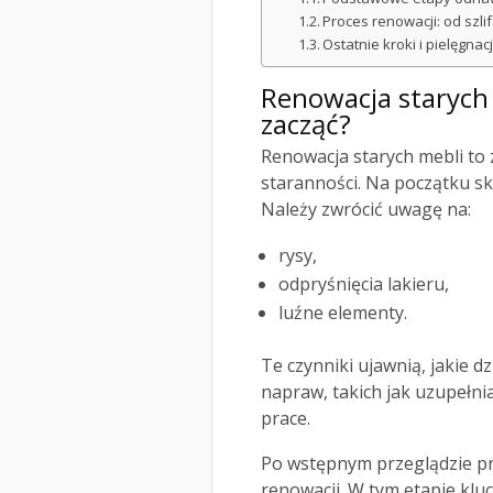
Proces renowacji: od szl
Ostatnie kroki i pielęgna
Renowacja starych 
zacząć?
Renowacja starych mebli to 
staranności. Na początku sk
Należy zwrócić uwagę na:
rysy,
odpryśnięcia lakieru,
luźne elementy.
Te czynniki ujawnią, jakie d
napraw, takich jak uzupełni
prace.
Po wstępnym przeglądzie p
renowacji. W tym etapie klu