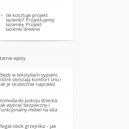
Ile kosztuje projekt
łazienki? Projektujemy
łazienkę. Projekt
łazienki drewno
tatnie wpisy
Błędy w tekstyliach sypialni,
które obniżają komfort snu i
jak je skutecznie naprawić
Komoda do pokoju dziecka:
jak wybrać bezpieczny i
funkcjonalny mebel na lata
Regał obok grzejnika – jak