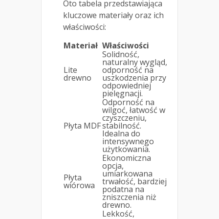
Oto tabela przedstawiająca
kluczowe materiały oraz ich
właściwości:
Materiał
Właściwości
Solidność,
naturalny wygląd,
Lite
odporność na
drewno
uszkodzenia przy
odpowiedniej
pielęgnacji.
Odporność na
wilgoć, łatwość w
czyszczeniu,
Płyta MDF
stabilność.
Idealna do
intensywnego
użytkowania.
Ekonomiczna
opcja,
umiarkowana
Płyta
trwałość, bardziej
wiórowa
podatna na
zniszczenia niż
drewno.
Lekkość,