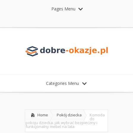
Pages Menu
Categories Menu
Home
Pokój dziecka
Komoda
do
pokoju dziecka: jak wybrać bezpieczny i
funkcjonalny mebel na lata