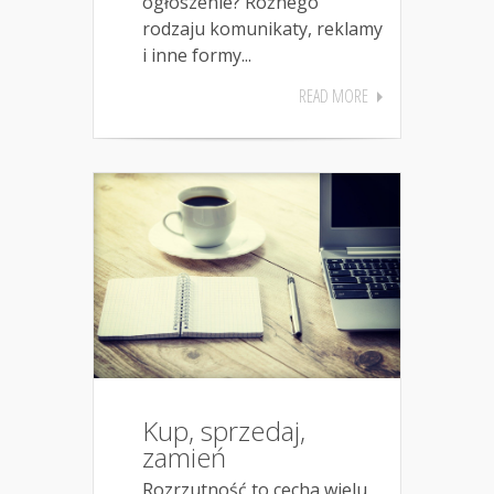
ogłoszenie? Różnego
rodzaju komunikaty, reklamy
i inne formy...
READ MORE
Kup, sprzedaj,
zamień
Rozrzutność to cecha wielu