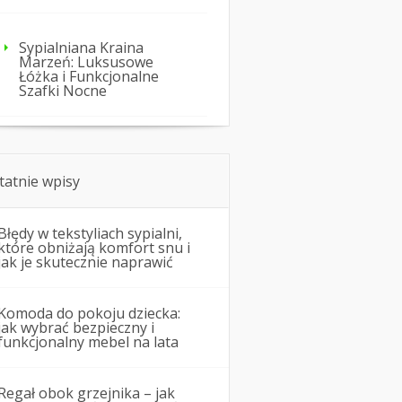
Sypialniana Kraina
Marzeń: Luksusowe
Łóżka i Funkcjonalne
Szafki Nocne
tatnie wpisy
Błędy w tekstyliach sypialni,
które obniżają komfort snu i
jak je skutecznie naprawić
Komoda do pokoju dziecka:
jak wybrać bezpieczny i
funkcjonalny mebel na lata
Regał obok grzejnika – jak