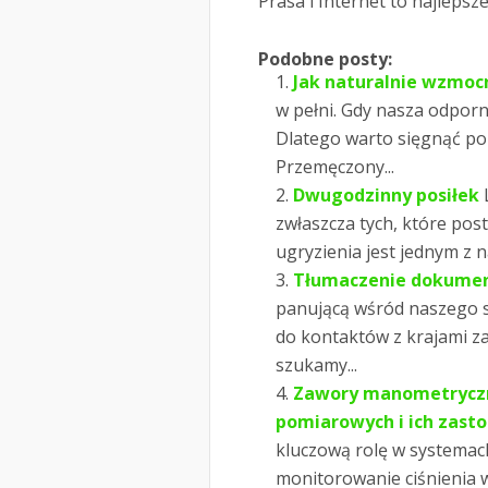
Prasa i Internet to najlepsz
Podobne posty:
Jak naturalnie wzmoc
w pełni. Gdy nasza odporn
Dlatego warto sięgnąć p
Przemęczony...
Dwugodzinny posiłek
zwłaszcza tych, które pos
ugryzienia jest jednym z n
Tłumaczenie dokume
panującą wśród naszego 
do kontaktów z krajami za
szukamy...
Zawory manometrycz
pomiarowych i ich zast
kluczową rolę w systemac
monitorowanie ciśnienia 