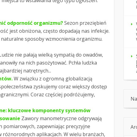
e miejsca to wstawiania tego typu ogłoszeń.
nić odporność organizmu?
Sezon przeziębień
ość jest obniżona, często dopadają nas infekcje.
o naturalne sposoby wzmocnienia organizmu.
Ludzie nie pałają wielką sympatią do owadów,
tanowiły na nich pasożytować. Pchła ludzka
ajbardziej natrętnych...
ntów.
W związku z ogromną globalizacją
społeczeństwa zyskujemy coraz większy dostęp
granicznymi. Coraz częściej podróżujemy,
Na
ne: kluczowe komponenty systemów
osowanie
Zawory manometryczne odgrywają
h pomiarowych, zapewniając precyzyjne
Ar
w różnorodnych aplikacjach. W wielu branżach,