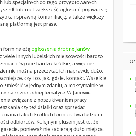
ch lub specjalnych do tego przygotowanych
zyszedł Internet większość ogłoszeń pojawia się
zybką i sprawną komunikację, a także większy
aną platformą jest prasa.
h form należą
ogłoszenia drobne Janów
z wiele innych lubelskich miejscowości bardzo
Os
zeniach. Są one bardzo krótkie, a więc nie
ziennie można przeczytać ich naprawdę dużo.
żniejsze, czyli co, jak, gdzie, kontakt. Wszelkie
sto zmieścić w jednym zdaniu, a maksymalnie w
 one na różnorodnej tematyce. W Janowie
zenia związane z poszukiwaniem pracy,
zkania czy też działki oraz sprzedaż
zniania takich krótkich form ułatwia ludziom
ilości odbiorców. Kolejnym plusem jest to, że
gazecie, ponieważ nie zabierają dużo miejsca.