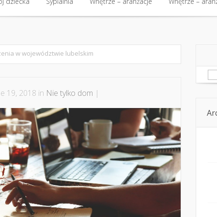
j dziecka
Sypialnia
Wnętrze – aranżacje
Wnętrze – aran
enia w województwie lubelskim
Sz
e 19, 2018 in
Nie tylko dom
|
Ar