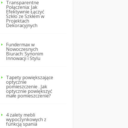
Transparentne
Połączenia: Jak
Efektywnie Łączyć
Szkło ze Szkłem w
Projektach
Dekoracyjnych
Fundermax w
Nowoczesnych
Biurach: Synonim
Innowacji i Stylu
Tapety powiększające
optycznie
pomieszczenie . Jak
optycznie powiększyć
małe pomieszczenie?
4 zalety mebli
wypoczynkowych z
funkcją spania