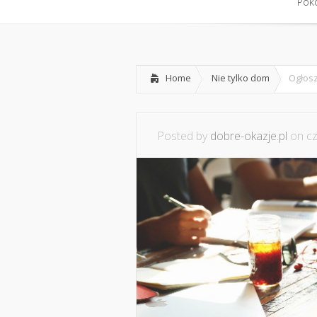
Pokó
Home
Nie tylko dom
Ogłosz
Posted by
dobre-okazje.pl
on cz