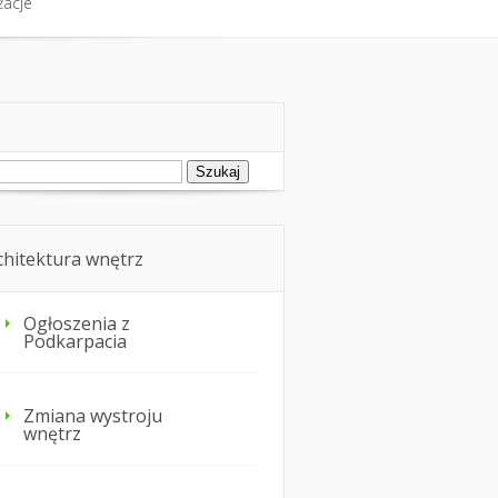
żacje
ukaj:
chitektura wnętrz
Ogłoszenia z
Podkarpacia
Zmiana wystroju
wnętrz