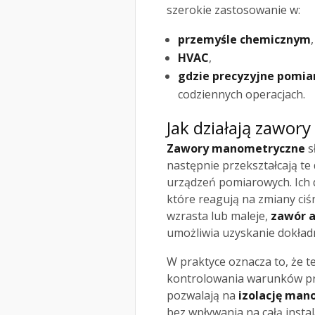
szerokie zastosowanie w:
przemyśle chemicznym
,
HVAC
,
gdzie precyzyjne pomiar
codziennych operacjach.
Jak działają zawo
Zawory manometryczne
s
następnie przekształcają te
urządzeń pomiarowych. Ich d
które reagują na zmiany ciś
wzrasta lub maleje,
zawór a
umożliwia uzyskanie dokład
W praktyce oznacza to, że 
kontrolowania warunków pra
pozwalają na
izolację man
bez wpływania na całą insta