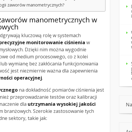
ologii zaworów manometrycznych?
 zaworów manometrycznych w
owych
dgrywają kluczową rolę w systemach
precyzyjne monitorowanie ciśnienia
w
emysłowych. Dzięki nim można wygodnie
owe od medium procesowego, co z kolei
 lub wymianę bez zakłócania funkcjonowania
wość jest niezmiernie ważna dla zapewnienia
ności operacyjnej
.
ycznego
na dokładność pomiarów ciśnienia jest
ież przeprowadzanie testów oraz kalibracji
znaczenie dla
utrzymania wysokiej jakości
Na
m branżowych. Szerokie zastosowanie tych
e sektory, takie jak:
Ar