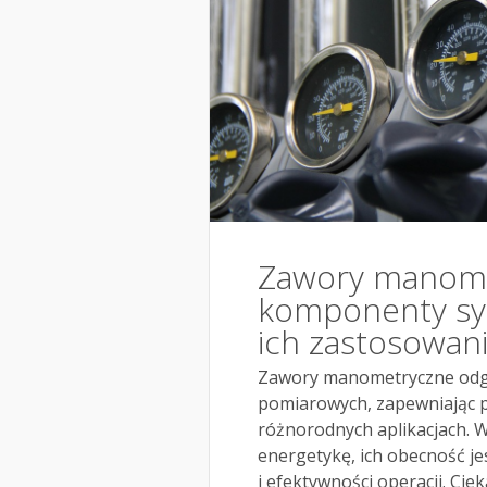
Zawory manome
komponenty sy
ich zastosowan
Zawory manometryczne odgr
pomiarowych, zapewniając p
różnorodnych aplikacjach. 
energetykę, ich obecność j
i efektywności operacji. Ci