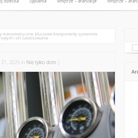
kt
j dziecka
Budowa i nieruchomości
Sypialnia
Wnętrze – aranżacje
Budowa i nieruchomości
Wnętrze – aran
Kom
j dziecka
Sypialnia
Wnętrze – aranżacje
Wnętrze – aran
y manometryczne: kluczowe komponenty systemów
owych i ich zastosowanie
Sz
p 21, 2025 in
Nie tylko dom
|
Ar