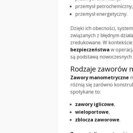
przemysł petrochemiczny,
przemysł energetyczny.
Dzięki ich obecności, system
związanych z błędnym dział
zredukowane. W kontekście
bezpieczeństwa
w operacj
są podstawą nowoczesnych
Rodzaje zaworów 
Zawory manometryczne
m
różnią się zarówno konstruk
spotykane to:
zawory iglicowe
,
wieloportowe
,
zblocza zaworowe
.