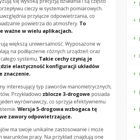
zują się wysoką precyzją działania i są często
przepływu cieczy w systemach pomiarowych.
uwzględnia przyłącze odpowietrzania, co
wadzanie powietrza do atmosfery.
To
e ważne w wielu aplikacjach.
ują większą uniwersalność. Wyposażone w
lają na podłączenie różnych urządzeń oraz
 całego systemu.
Takie cechy czynią je
zie elastyczność konfiguracji układów
 znaczenie.
jny interesujący typ zaworów manometrycznych,
entów. Przykładowo
zblocze 3-drogowe
posiada
 jeden wyrównawczy, co sprzyja efektywnemu
ystemie.
Wersja 5-drogowa wzbogaca tę
owe zawory odpowietrzające.
jów ma swoje unikalne zastosowanie i może
 warunków pracy. Na przykład znajdują one