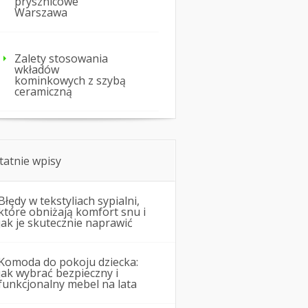
prysznicowe
Warszawa
Zalety stosowania
wkładów
kominkowych z szybą
ceramiczną
tatnie wpisy
Błędy w tekstyliach sypialni,
które obniżają komfort snu i
jak je skutecznie naprawić
Komoda do pokoju dziecka:
jak wybrać bezpieczny i
funkcjonalny mebel na lata