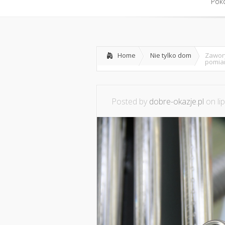
Home
Współpraca i konta
Pokó
Pokó
Home
Nie tylko dom
Zawor
pomiar
Posted by
dobre-okazje.pl
on li