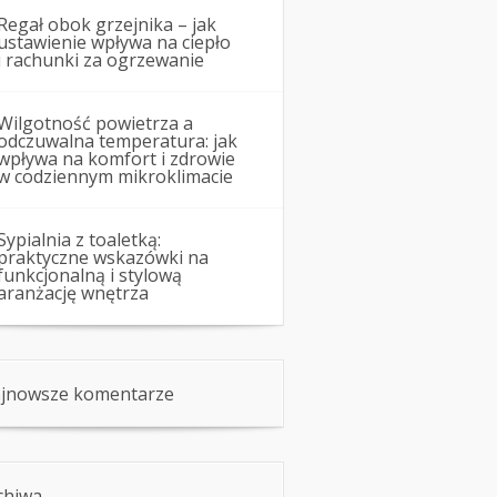
Regał obok grzejnika – jak
ustawienie wpływa na ciepło
i rachunki za ogrzewanie
Wilgotność powietrza a
odczuwalna temperatura: jak
wpływa na komfort i zdrowie
w codziennym mikroklimacie
Sypialnia z toaletką:
praktyczne wskazówki na
funkcjonalną i stylową
aranżację wnętrza
jnowsze komentarze
chiwa