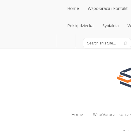
Home
Współpraca i kontakt
Home
Pokój dziecka
Współpraca i kontakt
Sypialnia
W
Pokój dziecka
Sypialnia
W
Home
Współpraca i konta