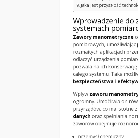
Jaka jest przyszłość techn
Wprowadzenie do
systemach pomiar
Zawory manometryczne
o
pomiarowych, umożliwiając
rozmaitych aplikacjach prz
odłączyć urządzenia pomiar
pozwala na ich konserwację
całego systemu. Taka możli
bezpieczeństwa
i
efektyw
Wpływ
zaworu manometr
ogromny. Umożliwia on równ
przyrządów, co ma istotne 
danych
oraz spełniania nor
zaworów obejmuje różnorodn
przemysł chemiczny,