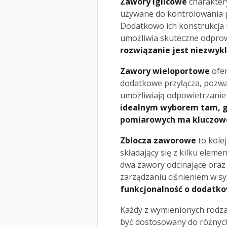
Zawory iglicowe
charaktery
używane do kontrolowania 
Dodatkowo ich konstrukcja 
umożliwia skuteczne odpro
rozwiązanie jest niezwykl
Zawory wieloportowe
ofer
dodatkowe przyłącza, pozwa
umożliwiają odpowietrzanie
idealnym wyborem tam, gd
pomiarowych ma kluczowe
Zblocza zaworowe
to kole
składający się z kilku elem
dwa zawory odcinające oraz
zarządzaniu ciśnieniem w s
funkcjonalność o dodatk
Każdy z wymienionych rodza
być dostosowany do różnych