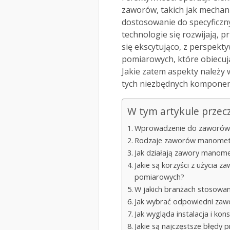
zaworów, takich jak mechani
dostosowanie do specyficzn
technologie się rozwijają,
się ekscytująco, z perspek
pomiarowych, które obiecują
Jakie zatem aspekty należy
tych niezbędnych kompone
W tym artykule przec
Wprowadzenie do zaworów
Rodzaje zaworów manomet
Jak działają zawory manom
Jakie są korzyści z użycia
pomiarowych?
W jakich branżach stosowa
Jak wybrać odpowiedni za
Jak wygląda instalacja i k
Jakie są najczęstsze błęd