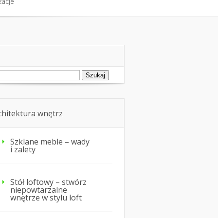
żacje
fort cieplny
Nie tylko dom
żacje
ukaj:
chitektura wnętrz
Szklane meble – wady
i zalety
Stół loftowy – stwórz
niepowtarzalne
wnętrze w stylu loft