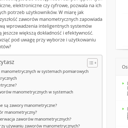
czne, elektroniczne czy cyfrowe, pozwala na ich
ych potrzeb użytkowników. W miarę jak
 przyszłość zaworów manometrycznych zapowiada
tywą wprowadzenia inteligentnych systemów
 jeszcze większą dokładność i efektywność.
 wziąć pod uwagę przy wyborze i użytkowaniu
ntów?
zytasz
Os
 manometrycznych w systemach pomiarowych
rycznych
etryczne?
 zaworów manometrycznych w systemach
ne są zawory manometryczne?
wór manometryczny?
onserwacja zaworów manometrycznych?
y przy używaniu zaworów manometrycznych?