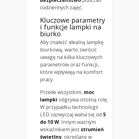
bezpieczeństwo
podczas
codziennych zajęć.
Kluczowe parametry
i funkcje lampki na
biurko
Aby znaleźć idealną lampkę
biurkową, warto zwrócić
uwagę na kilka kluczowych
parametrów oraz funkcji,
które wpływają na komfort
pracy.
Przede wszystkim,
moc
lampki
odgrywa istotną rolę.
W przypadku technologii
LED zazwyczaj waha się od
5
do 10 W
. Innym ważnym
wskaźnikiem jest
strumień
świetlny
, określany w