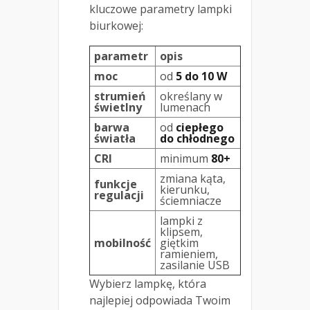
kluczowe parametry lampki
biurkowej:
parametr
opis
moc
od
5 do 10 W
strumień
określany w
świetlny
lumenach
barwa
od
ciepłego
światła
do chłodnego
CRI
minimum
80+
zmiana kąta,
funkcje
kierunku,
regulacji
ściemniacze
lampki z
klipsem,
mobilność
giętkim
ramieniem,
zasilanie USB
Wybierz lampkę, która
najlepiej odpowiada Twoim