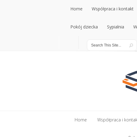
Home
Współpraca i kontakt
Home
Pokój dziecka
Współpraca i kontakt
Sypialnia
W
Pokój dziecka
Sypialnia
W
Home
Współpraca i konta