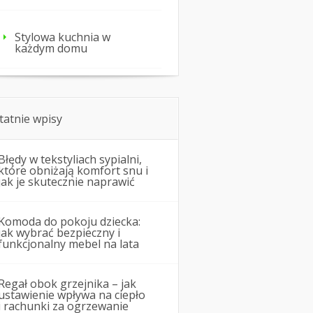
Stylowa kuchnia w
każdym domu
tatnie wpisy
Błędy w tekstyliach sypialni,
które obniżają komfort snu i
jak je skutecznie naprawić
Komoda do pokoju dziecka:
jak wybrać bezpieczny i
funkcjonalny mebel na lata
Regał obok grzejnika – jak
ustawienie wpływa na ciepło
i rachunki za ogrzewanie