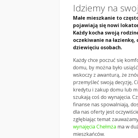
Idziemy na swo
Małe mieszkanie to często
pojawiają się nowi lokato
Każdy kocha swoją rodzinę
oczekiwanie na łazienkę, 
dziewięciu osobach.
Każdy chce poczuć się komfo
domu, by można było usiąść 
wskoczy z awanturą, że znó
przemyśleć swoją decyzję, C
kredytu i zakup domu lub m
szukają coś do wynajęcia. C
finanse nas spowalniają, d
dla nas oferty jest oczywiśc
zgłębiając temat zauważamy 
wynajęcia Chełmża
ma w dużo
mieszkańców.