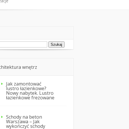
żacje
fort cieplny
Nie tylko dom
żacje
ukaj:
chitektura wnętrz
Jak zamontować
lustro łazienkowe?
Nowy nabytek. Lustro
łazienkowe frezowane
Schody na beton
Warszawa – Jak
wykończyć schody