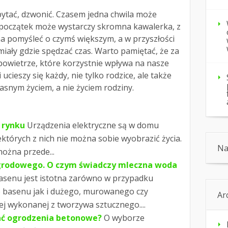
pytać, dzwonić. Czasem jedna chwila może
a początek może wystarczy skromna kawalerka, z
 pomyśleć o czymś większym, a w przyszłości
miały gdzie spędzać czas. Warto pamiętać, że za
powietrze, które korzystnie wpływa na nasze
cieszy się każdy, nie tylko rodzice, ale także
asnym życiem, a nie życiem rodziny.
 rynku
Urządzenia elektryczne są w domu
których z nich nie można sobie wyobrazić życia.
Na
ożna przede...
grodowego. O czym świadczy mleczna woda
basenu jest istotna zarówno w przypadku
 basenu jak i dużego, murowanego czy
Ar
ej wykonanej z tworzywa sztucznego....
ać ogrodzenia betonowe?
O wyborze