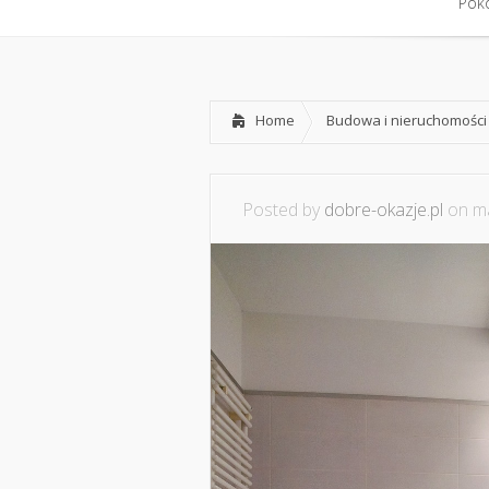
Home
Współpraca i konta
Pokó
Pokó
Home
Budowa i nieruchomości
Posted by
dobre-okazje.pl
on ma