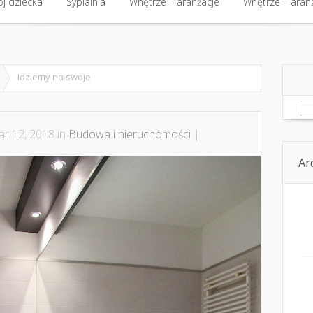
kt
j dziecka
Budowa i nieruchomości
Sypialnia
Wnętrze – aranżacje
Budowa i nieruchomości
Wnętrze – aran
Kom
j dziecka
Sypialnia
Wnętrze – aranżacje
Wnętrze – aran
Idziemy na swoje
Sz
r 12, 2018 in
Budowa i nieruchomości
|
Ar