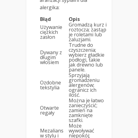
aranżacji sypialni dla
alergika:
Błąd
Opis
Gromadzą kurz i
Używanie
roztocza; zastąp
ciężkich
je roletami lub
zasłon
żaluzjami.
Trudne do
czyszczenia;
Dywany z
wybierz gładkie
długim
podłogi, takie
włosiem
jak drewno lub
panele.
Sprzyjają
gromadzeniu
Ozdobne
alergenów;
tekstylia
ogranicz ich
ilość.
Można je łatwo
zanieczyścić;
Otwarte
zamień na
regały
zamknięte
szafki.
Może
Mezalians
wywoływać
w stylu i
niepokój;