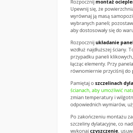
Rozpocznij
montaż ocieple
Upewnij się, że powierzchnia
wyrównaj ją masą samopozio
wybranych paneli; pozostaw 
aby dostosowały się do war
Rozpocznij
układanie panel
wzdłuż najdłuższej ściany. 
przypadku paneli klikowych,
łącząc elementy. Przy panela
równomiernie przyciśnij do 
Pamiętaj o
szczelinach dyl
ścianach, aby umożliwić nat
zmian temperatury i wilgotn
odpowiednich wymiarów, używ
Po zakończeniu montażu zam
szczeliny dylatacyjne, co nad
wykonaj
czyszczenie
, usuw