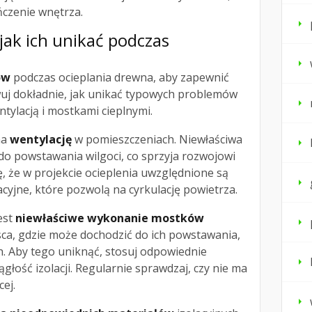
czenie wnętrza.
 jak ich unikać podczas
ów
podczas ocieplania drewna, aby zapewnić
wuj dokładnie, jak unikać typowych problemów
tylacją i mostkami cieplnymi.
na
wentylację
w pomieszczeniach. Niewłaściwa
do powstawania wilgoci, co sprzyja rozwojowi
ę, że w projekcie ocieplenia uwzględnione są
yjne, które pozwolą na cyrkulację powietrza.
est
niewłaściwe wykonanie mostków
jsca, gdzie może dochodzić do ich powstawania,
h. Aby tego uniknąć, stosuj odpowiednie
ągłość izolacji. Regularnie sprawdzaj, czy nie ma
ej.