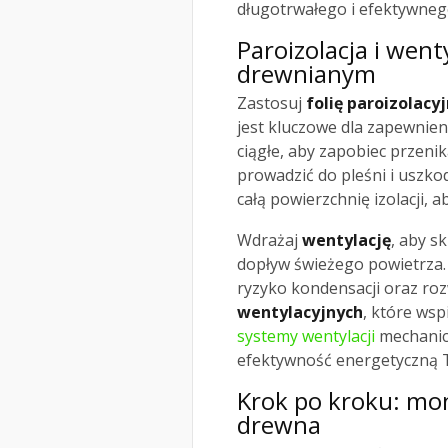
długotrwałego i efektywnego
Paroizolacja i went
drewnianym
Zastosuj
folię paroizolacy
jest kluczowe dla zapewnienia
ciągłe, aby zapobiec przenik
prowadzić do pleśni i uszko
całą powierzchnię izolacji, 
Wdrażaj
wentylację
, aby s
dopływ świeżego powietrza. 
ryzyko kondensacji oraz ro
wentylacyjnych
, które wsp
systemy wentylacji
mechanicz
efektywność energetyczną
Krok po kroku: mo
drewna