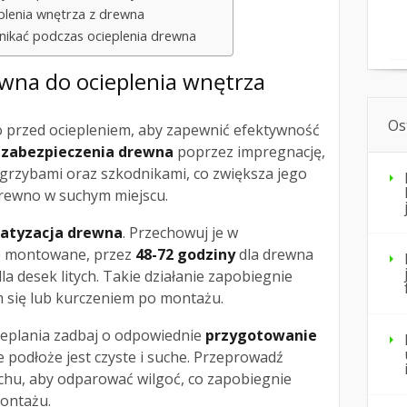
plenia wnętrza z drewna
 unikać podczas ocieplenia drewna
wna do ocieplenia
wnętrza
Os
 przed ociepleniem, aby zapewnić efektywność
d
zabezpieczenia drewna
poprzez impregnację,
 grzybami oraz szkodnikami, co zwiększa jego
rewno w suchym miejscu.
atyzacja drewna
. Przechowuj je w
ie montowane, przez
48-72 godziny
dla drewna
la desek litych. Takie działanie zapobiegnie
 się lub kurczeniem po montażu.
ieplania zadbaj o odpowiednie
przygotowanie
że podłoże jest czyste i suche. Przeprowadź
chu, aby odparować wilgoć, co zapobiegnie
ontażu.