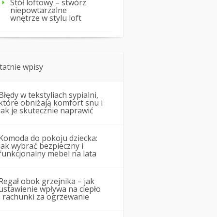
Stół loftowy – stwórz
niepowtarzalne
wnętrze w stylu loft
tatnie wpisy
Błędy w tekstyliach sypialni,
które obniżają komfort snu i
jak je skutecznie naprawić
Komoda do pokoju dziecka:
jak wybrać bezpieczny i
funkcjonalny mebel na lata
Regał obok grzejnika – jak
ustawienie wpływa na ciepło
i rachunki za ogrzewanie