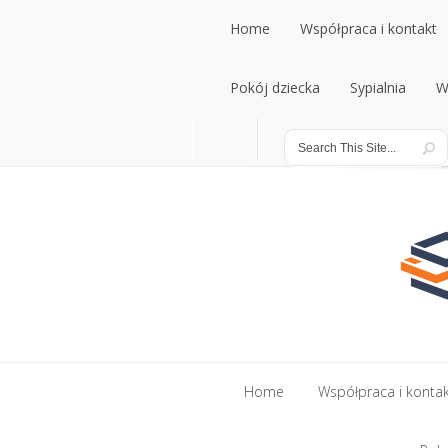
Home
Współpraca i kontakt
Home
Pokój dziecka
Współpraca i kontakt
Sypialnia
W
Pokój dziecka
Sypialnia
W
Home
Współpraca i konta