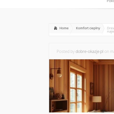
Home
Współpraca i konta
Pokó
Pokó
Home
Komfort cieplny
Drew
naj
Posted by
dobre-okazje.pl
on ma