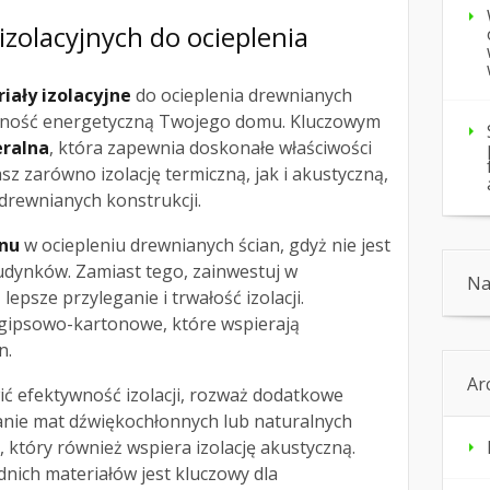
zolacyjnych do ocieplenia
iały izolacyjne
do ocieplenia drewnianych
ywność energetyczną Twojego domu. Kluczowym
ralna
, która zapewnia doskonałe właściwości
asz zarówno izolację termiczną, jak i akustyczną,
 drewnianych konstrukcji.
anu
w ociepleniu drewnianych ścian, gdyż nie jest
udynków. Zamiast tego, zainwestuj w
Na
lepsze przyleganie i trwałość izolacji.
gipsowo-kartonowe, które wspierają
n.
Ar
ić efektywność izolacji, rozważ dodatkowe
wanie mat dźwiękochłonnych lub naturalnych
, który również wspiera izolację akustyczną.
nich materiałów jest kluczowy dla