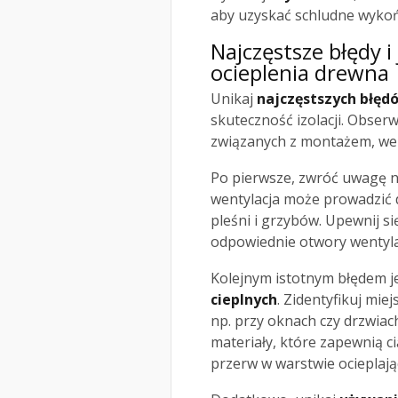
aby uzyskać schludne wykoń
Najczęstsze błędy i
ocieplenia drewna
Unikaj
najczęstszych błęd
skuteczność izolacji. Obser
związanych z montażem, wen
Po pierwsze, zwróć uwagę 
wentylacja może prowadzić 
pleśni i grzybów. Upewnij si
odpowiednie otwory wentylac
Kolejnym istotnym błędem j
cieplnych
. Zidentyfikuj mie
np. przy oknach czy drzwiac
materiały, które zapewnią ci
przerw w warstwie ocieplając