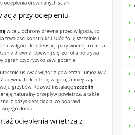
 ocieplenia drewnianych ścian.
ylacja przy ociepleniu
jną
w celu ochrony drewna przed wilgocią, co
 trwałości konstrukcji. Ułóż folię szczelnie i
aniu wilgoci i kondensacji pary wodnej, co może
dzenia drewna. Upewnij się, że folia pokrywa
aby ograniczyć ryzyko zawilgocenia.
kutecznie usuwać wilgoć z powietrza i umożliwić
Zapewnia to kontrolę wilgoci, zmniejszając
zwoju grzybów. Rozważ instalację
szczelin
ierają naturalny przepływ powietrza, a także
nej z odzyskiem ciepła, co poprawi
 Twojego domu.
ntaż ocieplenia
wnętrza z