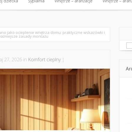
kt
j dziecka
Budowa i nieruchomości
Sypialnia
Wnętrze – aranżacje
Budowa i nieruchomości
Wnętrze – aran
Kom
j dziecka
Sypialnia
Wnętrze – aranżacje
Wnętrze – aran
no jako ocieplenie wnętrza domu: praktyczne wskazówki i
ważniejsze zasady montażu
Sz
j 27, 2026 in
Komfort cieplny
|
Ar