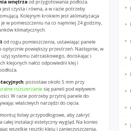
nia wnętrza
od przygotowania podłoża.
 jest czysta i równa, a w razie potrzeby
mującą. Kolejnym krokiem jest aklimatyzacja
je w pomieszczeniu na co najmniej 24 godziny,
unków klimatycznych.
i
od rogu pomieszczenia, ustawiając panele
To optycznie powiększy przestrzeń. Następnie, w
 użyj systemu zatrzaskowego, dociskając i
ch klejonych nałóż odpowiedni klej i
podłoża.
atacyjnych
; pozostaw około 5 mm przy
uralne rozszerzanie
się paneli pod wpływem
ości. W razie potrzeby przytnij panele do
ając właściwych narzędzi do cięcia.
ontuj listwy przypodłogowe, aby zakryć
a całej instalacji estetyczny wygląd. Na koniec
ając wszelkie resztki kleju i zanieczyszczenia,