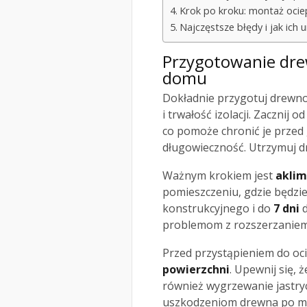
Krok po kroku: montaż ocie
Najczęstsze błędy i jak ich
Przygotowanie dre
domu
Dokładnie przygotuj drewno
i trwałość izolacji. Zacznij o
co pomoże chronić je przed
długowieczność. Utrzymuj d
Ważnym krokiem jest
aklim
pomieszczeniu, gdzie będz
konstrukcyjnego i do
7 dni
d
problemom z rozszerzaniem
Przed przystąpieniem do oc
powierzchni
. Upewnij się, 
również wygrzewanie jastry
uszkodzeniom drewna po m