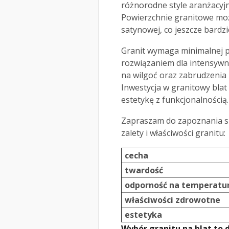
różnorodne style aranżacyj
Powierzchnie granitowe moż
satynowej, co jeszcze bardzi
Granit wymaga minimalnej pi
rozwiązaniem dla intensywn
na wilgoć oraz zabrudzenia 
Inwestycja w granitowy blat
estetykę z funkcjonalnością.
Zapraszam do zapoznania si
zalety i właściwości granitu:
cecha
twardość
odporność na temperatu
właściwości zdrowotne
estetyka
Wybór granitu na blat to 