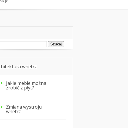
żacje
ukaj:
chitektura wnętrz
Jakie meble można
zrobić z płyt?
Zmiana wystroju
wnętrz