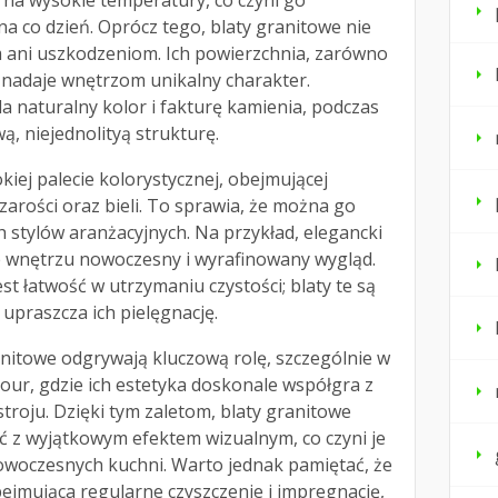
 na wysokie temperatury, co czyni go
 co dzień. Oprócz tego, blaty granitowe nie
 ani uszkodzeniom. Ich powierzchnia, zarówno
 nadaje wnętrzom unikalny charakter.
 naturalny kolor i fakturę kamienia, podczas
ą, niejednolityą strukturę.
kiej palecie kolorystycznej, obejmującej
zarości oraz bieli. To sprawia, że można go
 stylów aranżacyjnych. Na przykład, elegancki
 wnętrzu nowoczesny i wyrafinowany wygląd.
est łatwość w utrzymaniu czystości; blaty te są
upraszcza ich pielęgnację.
anitowe odgrywają kluczową rolę, szczególnie w
mour, gdzie ich estetyka doskonale współgra z
roju. Dzięki tym zaletom, blaty granitowe
ść z wyjątkowym efektem wizualnym, co czyni je
woczesnych kuchni. Warto jednak pamiętać, że
ejmująca regularne czyszczenie i impregnację,