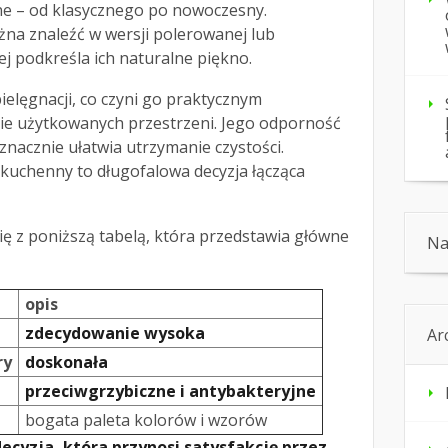
ne – od klasycznego po nowoczesny.
na znaleźć w wersji polerowanej lub
ej podkreśla ich naturalne piękno.
elęgnacji, co czyni go praktycznym
ie użytkowanych przestrzeni. Jego odporność
znacznie ułatwia utrzymanie czystości.
 kuchenny to długofalowa decyzja łącząca
ę z poniższą tabelą, która przedstawia główne
Na
opis
zdecydowanie wysoka
Ar
ry
doskonała
przeciwgrzybiczne i antybakteryjne
bogata paleta kolorów i wzorów
decyzja, która przynosi satysfakcję przez