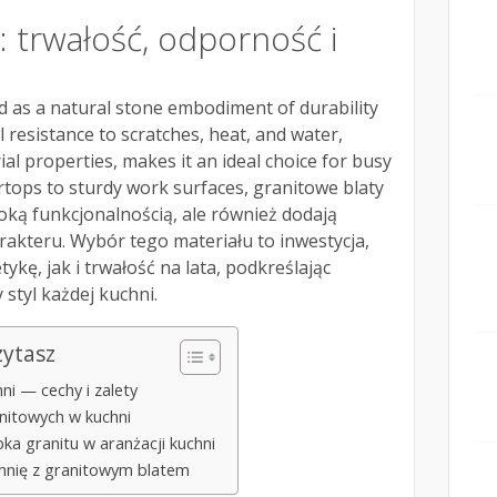
: trwałość, odporność i
d as a natural stone embodiment of durability
l resistance to scratches, heat, and water,
ial properties, makes it an ideal choice for busy
rtops to sturdy work surfaces, granitowe blaty
soką funkcjonalnością, ale również dodają
kteru. Wybór tego materiału to inwestycja,
kę, jak i trwałość na lata, podkreślając
styl każdej kuchni.
zytasz
ni — cechy i zalety
nitowych w kuchni
ka granitu w aranżacji kuchni
hnię z granitowym blatem