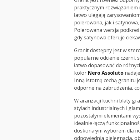
Granit jest również odporny
praktycznym rozwiązaniem na
łatwo ulegają zarysowaniom
polerowana, jak i satynowa,
Polerowana wersja podkreśla
gdy satynowa oferuje ciekaw
Granit dostępny jest w szero
popularne odcienie czerni, s
łatwo dopasować do różnych
kolor
Nero Assoluto
nadaje
Inną istotną cechą granitu j
odporne na zabrudzenia, co 
W aranżacji kuchni blaty gr
stylach industrialnych i gla
pozostałymi elementami wyst
idealnie łączą funkcjonalno
doskonałym wyborem dla no
odpowiednia pielęgnacja, ob