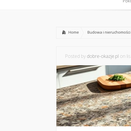
Pokó
Home
Budowa i nieruchomości
Posted by
dobre-okazje.pl
on lis