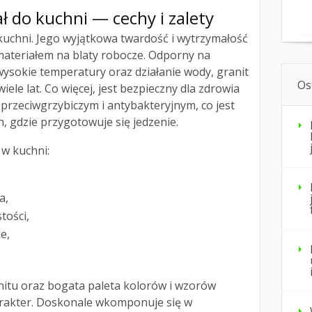
ł do kuchni — cechy i zalety
kuchni. Jego wyjątkowa twardość i wytrzymałość
 materiałem na blaty robocze. Odporny na
ysokie temperatury oraz działanie wody, granit
Os
ele lat. Co więcej, jest bezpieczny dla zdrowia
przeciwgrzybiczym i antybakteryjnym, co jest
, gdzie przygotowuje się jedzenie.
 w kuchni:
a,
tości,
e,
itu oraz bogata paleta kolorów i wzorów
arakter. Doskonale wkomponuje się w