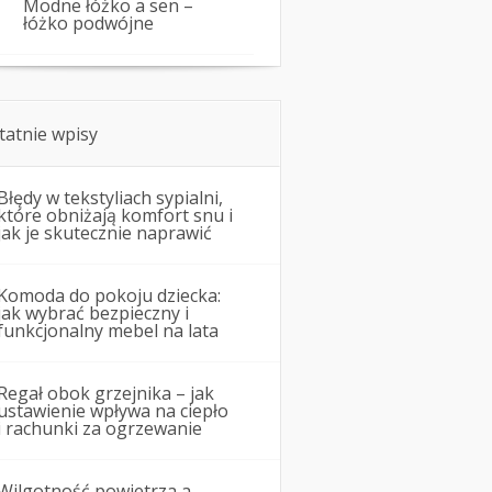
Modne łóżko a sen –
łóżko podwójne
tatnie wpisy
Błędy w tekstyliach sypialni,
które obniżają komfort snu i
jak je skutecznie naprawić
Komoda do pokoju dziecka:
jak wybrać bezpieczny i
funkcjonalny mebel na lata
Regał obok grzejnika – jak
ustawienie wpływa na ciepło
i rachunki za ogrzewanie
Wilgotność powietrza a