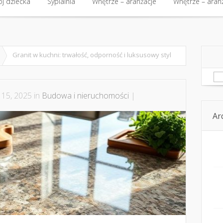
j dziecka
Sypialnia
Wnętrze – aranżacje
Wnętrze – aran
Granit w kuchni: trwałość, odporność i luksusowy styl
Sz
 15, 2025 in
Budowa i nieruchomości
|
Ar