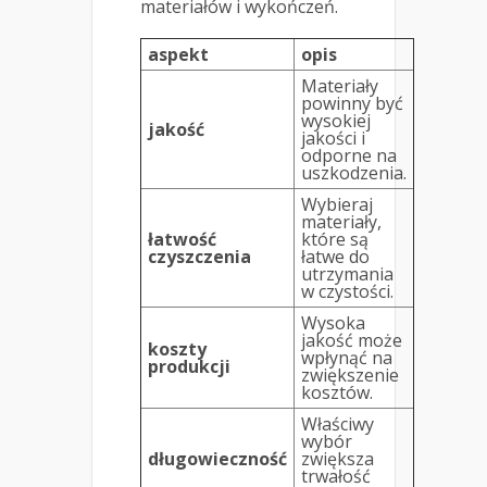
materiałów i wykończeń.
aspekt
opis
Materiały
powinny być
wysokiej
jakość
jakości i
odporne na
uszkodzenia.
Wybieraj
materiały,
łatwość
które są
czyszczenia
łatwe do
utrzymania
w czystości.
Wysoka
jakość może
koszty
wpłynąć na
produkcji
zwiększenie
kosztów.
Właściwy
wybór
długowieczność
zwiększa
trwałość