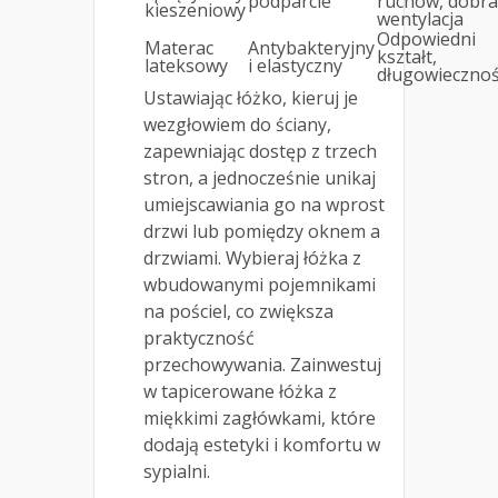
podparcie
ruchów, dobra
kieszeniowy
wentylacja
Odpowiedni
Materac
Antybakteryjny
kształt,
lateksowy
i elastyczny
długowieczno
Ustawiając łóżko, kieruj je
wezgłowiem do ściany,
zapewniając dostęp z trzech
stron, a jednocześnie unikaj
umiejscawiania go na wprost
drzwi lub pomiędzy oknem a
drzwiami. Wybieraj łóżka z
wbudowanymi pojemnikami
na pościel, co zwiększa
praktyczność
przechowywania. Zainwestuj
w tapicerowane łóżka z
miękkimi zagłówkami, które
dodają estetyki i komfortu w
sypialni.