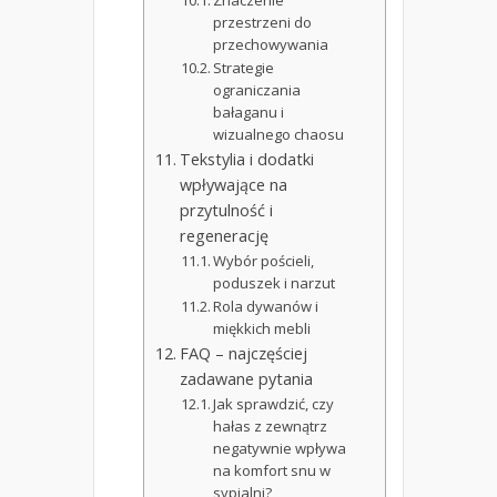
Znaczenie
przestrzeni do
przechowywania
Strategie
ograniczania
bałaganu i
wizualnego chaosu
Tekstylia i dodatki
wpływające na
przytulność i
regenerację
Wybór pościeli,
poduszek i narzut
Rola dywanów i
miękkich mebli
FAQ – najczęściej
zadawane pytania
Jak sprawdzić, czy
hałas z zewnątrz
negatywnie wpływa
na komfort snu w
sypialni?