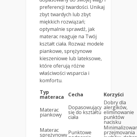
preferencji twardości. Unikaj
zbyt twardych lub zbyt
miękkich rozwiązań;
optymalnie sprawdź, jak
materac reaguje na Twój
kształt ciała. Rozważ modele
piankowe, sprężynowe
kieszeniowe lub lateksowe,
które oferują różne
właściwości wsparcia i
komfortu.
Typ
Cecha
Korzyści
materaca
Dobry dla
Dopasowujący
alergików,
Materac
się do kształtu
eliminowanie
piankowy
ciała
punktów
nacisku
Minimalizowa
Materac
Punktowe
przejmovania
sprężynowy