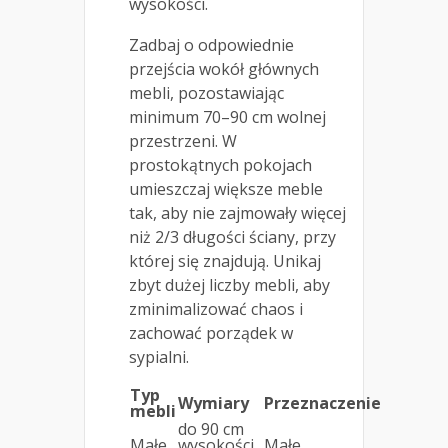
wysokości.
Zadbaj o odpowiednie
przejścia wokół głównych
mebli, pozostawiając
minimum 70–90 cm wolnej
przestrzeni. W
prostokątnych pokojach
umieszczaj większe meble
tak, aby nie zajmowały więcej
niż 2/3 długości ściany, przy
której się znajdują. Unikaj
zbyt dużej liczby mebli, aby
zminimalizować chaos i
zachować porządek w
sypialni.
Typ
Wymiary
Przeznaczenie
mebli
do 90 cm
Małe
wysokości,
Małe