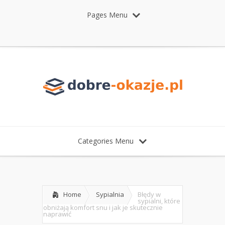
Pages Menu
Categories Menu
Home
Sypialnia
Błędy w
sypialni, które
obniżają komfort snu i jak je skutecznie
naprawić