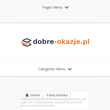
Pages Menu
Categories Menu
Home
Pokój dziecka
Zabezpieczenie drzwi w pokoju dziecka: jak
wybrać i zamontować skuteczną ochronę
przed urazami palców