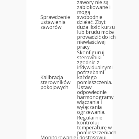
zawory nie są
zablokowane i
mogą
Sprawdzenie
swobodnie
ustawienia
działać. Zbyt
zaworów
duża ilość kurzu
lub brudu może
prowadzić do ich
niewłaściwej
pracy.
Skonfiguruj
sterowniki
zgodnie z
indywidualnymi
potrzebami
Kalibracja
każdego
sterowników
pomieszczenia.
pokojowych
Ustaw
odpowiednie
harmonogramy
włączania i
wyłączania
ogrzewania.
Regularnie
kontroluj
temperaturę w
pomieszczeniach
Monitorowanie
i dostosowuj