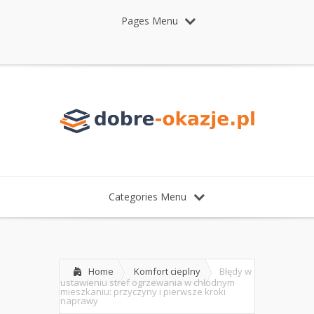
Pages Menu
Categories Menu
Home
Komfort cieplny
Błędy w
ustawieniu stref ogrzewania w chłodnym
mieszkaniu: przyczyny i pierwsze kroki
naprawy