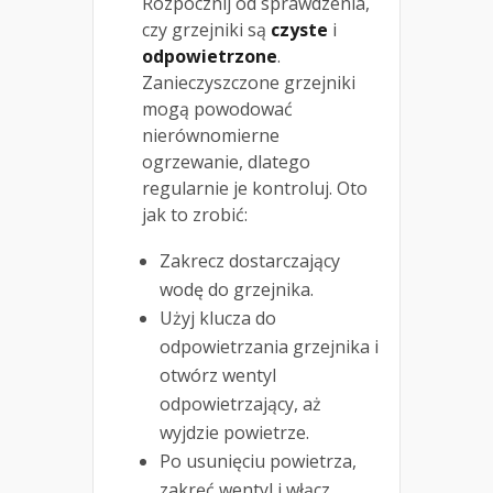
Rozpocznij od sprawdzenia,
czy grzejniki są
czyste
i
odpowietrzone
.
Zanieczyszczone grzejniki
mogą powodować
nierównomierne
ogrzewanie, dlatego
regularnie je kontroluj. Oto
jak to zrobić:
Zakrecz dostarczający
wodę do grzejnika.
Użyj klucza do
odpowietrzania grzejnika i
otwórz wentyl
odpowietrzający, aż
wyjdzie powietrze.
Po usunięciu powietrza,
zakręć wentyl i włącz