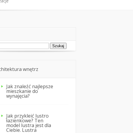
żacje
fort cieplny
Nie tylko dom
żacje
ukaj:
chitektura wnętrz
Jak znaleźć najlepsze
mieszkanie do
wynajęcia?
Jak przykleić lustro
łazienkowe? Ten
model lustra jest dla
Ciebie. Lustra