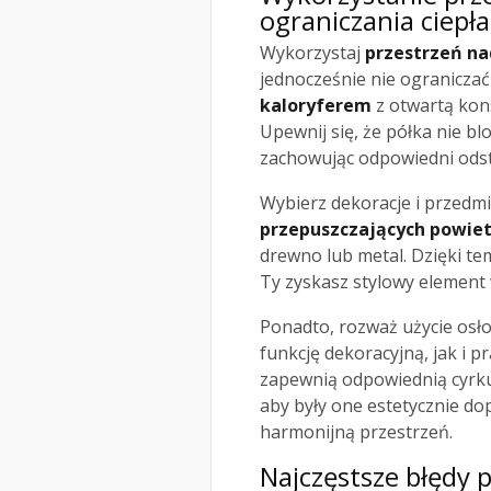
ograniczania ciepła
Wykorzystaj
przestrzeń na
jednocześnie nie ogranicza
kaloryferem
z otwartą kons
Upewnij się, że półka nie b
zachowując odpowiedni odst
Wybierz dekoracje i przedmi
przepuszczających powie
drewno lub metal. Dzięki te
Ty zyskasz stylowy element
Ponadto, rozważ użycie osł
funkcję dekoracyjną, jak i 
zapewnią odpowiednią cyrkul
aby były one estetycznie d
harmonijną przestrzeń.
Najczęstsze błędy 