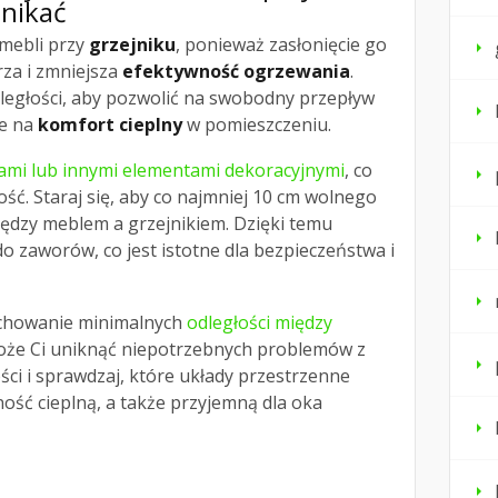
unikać
 mebli przy
grzejniku
, ponieważ zasłonięcie go
rza i zmniejsza
efektywność ogrzewania
.
dległości, aby pozwolić na swobodny przepływ
ie na
komfort cieplny
w pomieszczeniu.
nami lub innymi elementami dekoracyjnymi
, co
ść. Staraj się, aby co najmniej 10 cm wolnego
iędzy meblem a grzejnikiem. Dzięki temu
 zaworów, co jest istotne dla bezpieczeństwa i
achowanie minimalnych
odległości między
że Ci uniknąć niepotrzebnych problemów z
ci i sprawdzaj, które układy przestrzenne
ość cieplną, a także przyjemną dla oka