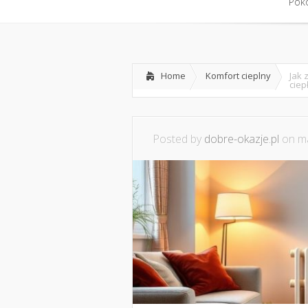
Home
Współpraca i konta
Pokó
Pokó
Home
Komfort cieplny
Jak 
ciep
Posted by
dobre-okazje.pl
on ma