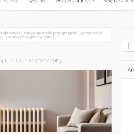
kt
j dziecka
Budowa i nieruchomości
Sypialnia
Wnętrze – aranżacje
Budowa i nieruchomości
Wnętrze – aran
Kom
j dziecka
Sypialnia
Wnętrze – aranżacje
Wnętrze – aran
zaplanować ustawienie mebli przy grzejniku, by nie tracić
ła i zachować wygodę w domu
Sz
j 11, 2026 in
Komfort cieplny
|
Ar