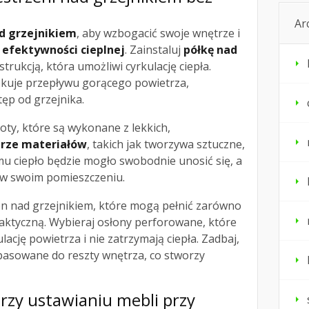
Ar
d grzejnikiem
, aby wzbogacić swoje wnętrze i
ć
efektywności cieplnej
. Zainstaluj
półkę nad
trukcją, która umożliwi cyrkulację ciepła.
lokuje przepływu gorącego powietrza,
ęp od grzejnika.
oty, które są wykonane z lekkich,
trze materiałów
, takich jak tworzywa sztuczne,
mu ciepło będzie mogło swobodnie unosić się, a
 w swoim pomieszczeniu.
on nad grzejnikiem, które mogą pełnić zarówno
praktyczną. Wybieraj osłony perforowane, które
ację powietrza i nie zatrzymają ciepła. Zadbaj,
opasowane do reszty wnętrza, co stworzy
przy ustawianiu mebli przy