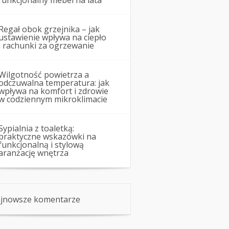
funkcjonalny mebel na lata
Regał obok grzejnika – jak
ustawienie wpływa na ciepło
i rachunki za ogrzewanie
Wilgotność powietrza a
odczuwalna temperatura: jak
wpływa na komfort i zdrowie
w codziennym mikroklimacie
Sypialnia z toaletką:
praktyczne wskazówki na
funkcjonalną i stylową
aranżację wnętrza
jnowsze komentarze