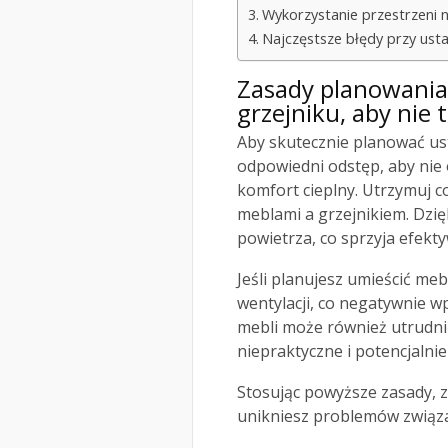
Wykorzystanie przestrzeni n
Najczęstsze błędy przy ustaw
Zasady planowani
grzejniku
, aby nie 
Aby skutecznie planować us
odpowiedni odstęp, aby nie
komfort cieplny. Utrzymuj c
meblami a grzejnikiem. Dzi
powietrza, co sprzyja efekt
Jeśli planujesz umieścić meb
wentylacji, co negatywnie wp
mebli może również utrudnić
niepraktyczne i potencjalnie
Stosując powyższe zasady, z
unikniesz problemów związa