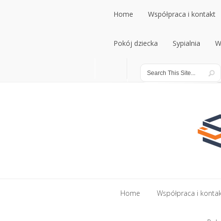
Home
Współpraca i kontakt
Home
Pokój dziecka
Współpraca i kontakt
Sypialnia
W
Pokój dziecka
Sypialnia
W
Home
Współpraca i konta