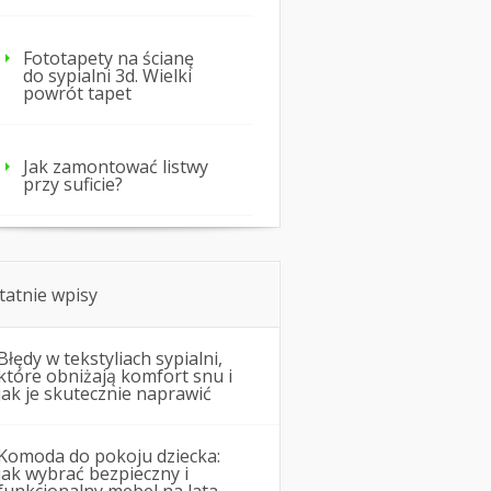
Fototapety na ścianę
do sypialni 3d. Wielki
powrót tapet
Jak zamontować listwy
przy suficie?
tatnie wpisy
Błędy w tekstyliach sypialni,
które obniżają komfort snu i
jak je skutecznie naprawić
Komoda do pokoju dziecka:
jak wybrać bezpieczny i