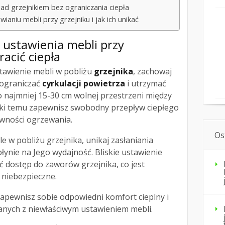
ad grzejnikiem bez ograniczania ciepła
ianiu mebli przy grzejniku i jak ich unikać
a
ustawienia mebli przy
tracić ciepła
tawienie mebli w pobliżu
grzejnika
, zachowaj
 ograniczać
cyrkulacji powietrza
i utrzymać
o najmniej 15-30 cm wolnej przestrzeni między
ęki temu zapewnisz swobodny przepływ ciepłego
ywności ogrzewania.
Os
le w pobliżu grzejnika, unikaj zasłaniania
łynie na Jego wydajność. Bliskie ustawienie
 dostęp do zaworów grzejnika, co jest
 niebezpieczne.
apewnisz sobie odpowiedni komfort cieplny i
nych z niewłaściwym ustawieniem mebli.