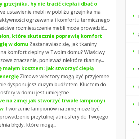
 grzejniku, by nie tracić ciepła i dbać o
we ustawienie mebli w pobliżu grzejnika ma
fektywności ogrzewania i komfortu termicznego
aściwe rozmieszczenie mebli może prowadzić...
słon, które skutecznie poprawią komfort
rgię w domu
Zastanawiasz się, jak tkaniny
na komfort cieplny w Twoim domu? Właściwy
owe znaczenie, ponieważ niektóre tkaniny...
ę małym kosztem: jak stworzyć ciepłą
 energię
Zimowe wieczory mogą być przyjemne
i nie dysponujesz dużym budżetem. Kluczem do
osfery w domu jest umiejętne...
e na zimę: jak stworzyć trwałe lampiony i
ów
Tworzenie lampionów na zimę może być
rowadzenie przytulnej atmosfery do Twojego
łnia błędy, które mogą...