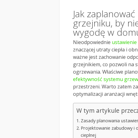
Jak zaplanować 
grzejniku, by ni
wygodę w dom
Nieodpowiednie
ustawienie 
znaczącej utraty ciepła i o
ważne jest zachowanie odp
grzejnikiem, co pozwoli na
ogrzewania. Właściwe planow
efektywność systemu grze
przestrzeni. Warto zatem z
optymalizacji aranżacji wnęt
W tym artykule przec
Zasady planowania ustawienia
Projektowanie zabudowy i 
cieplnej