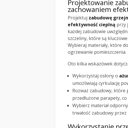
Projektowanie zabu
zachowaniem efekt
Projektuj
zabudowę grzejn
efektywność cieplną
przy 
każdej zabudowie uwzględn
szczeliny, które są kluczo
Wybieraj materiały, które d
ogrzewanie pomieszczenia.
Oto kilka wskazówek dotycz
Wykorzystaj osłony o
ażu
umożliwiają cyrkulację pow
Rozważ zabudowy, które pe
przedłużone parapety, co 
Wybierz materiał odporny
trwałość zabudowy przez l
Wykorzystanie prze