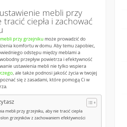
ustawienie mebli przy
e tracić ciepła i zachować
u
mebli przy grzejniku
może prowadzić do
bniżenia komfortu w domu. Aby temu zapobiec,
owiedniego odstępu między meblami a
 swobodny przepływ powietrza i efektywność
anie ustawienia mebli nie tylko wspiera
wczego
, ale także podnosi jakość życia w twojej
apoznać się z zasadami, które pomogą Ci w
rza.
zytasz
 mebli przy grzejniku, aby nie tracić ciepła
osłon grzejników z zachowaniem efektywności