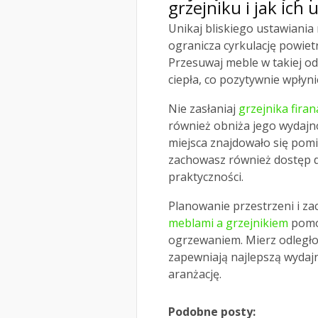
grzejniku i jak ich 
Unikaj bliskiego ustawiania
ogranicza cyrkulację powiet
Przesuwaj meble w takiej o
ciepła, co pozytywnie wpłyn
Nie zasłaniaj
grzejnika fira
również obniża jego wydajno
miejsca znajdowało się pom
zachowasz również dostęp do
praktyczności.
Planowanie przestrzeni i z
meblami a grzejnikiem
pomo
ogrzewaniem. Mierz odległoś
zapewniają najlepszą wydajn
aranżację.
Podobne posty: