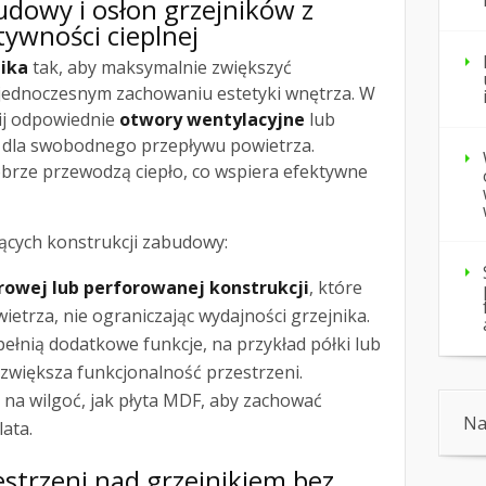
dowy i osłon grzejników z
ywności cieplnej
ika
tak, aby maksymalnie zwiększyć
jednoczesnym zachowaniu estetyki wnętrza. W
ij odpowiednie
otwory wentylacyjne
lub
we dla swobodnego przepływu powietrza.
obrze przewodzą ciepło, co wspiera efektywne
ących konstrukcji zabudowy:
rowej lub perforowanej konstrukcji
, które
ietrza, nie ograniczając wydajności grzejnika.
łnią dodatkowe funkcje, na przykład półki lub
zwiększa funkcjonalność przestrzeni.
 na wilgoć, jak płyta MDF, aby zachować
Na
ata.
strzeni nad grzejnikiem bez