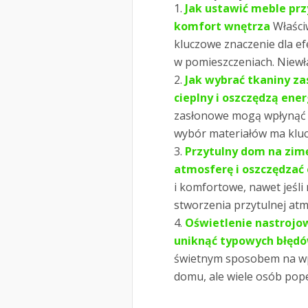
Jak ustawić meble przy
komfort wnętrza
Właści
kluczowe znaczenie dla e
w pomieszczeniach. Niewł
Jak wybrać tkaniny za
cieplny i oszczędzą ene
zasłonowe mogą wpłynąć 
wybór materiałów ma klucz
Przytulny dom na zim
atmosferę i oszczędzać
i komfortowe, nawet jeśl
stworzenia przytulnej atm
Oświetlenie nastrojow
uniknąć typowych błęd
świetnym sposobem na wp
domu, ale wiele osób pope