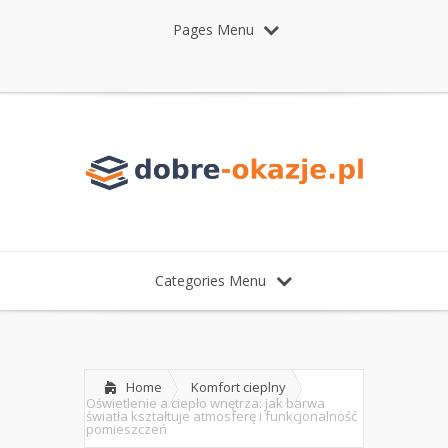
Pages Menu
Categories Menu
Home
Komfort cieplny
Oświetlenie a ciepło wnętrza: jak barwa
światła kształtuje atmosferę i funkcjonalność
pomieszczeń