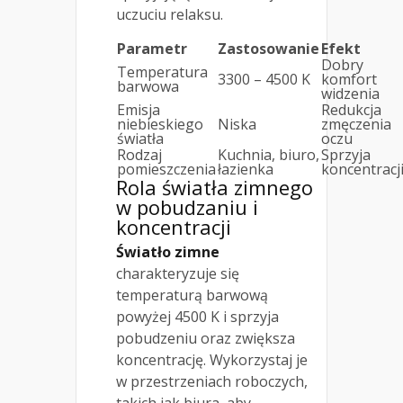
uczuciu relaksu.
Parametr
Zastosowanie
Efekt
Dobry
Temperatura
3300 – 4500 K
komfort
barwowa
widzenia
Emisja
Redukcja
niebieskiego
Niska
zmęczenia
światła
oczu
Rodzaj
Kuchnia, biuro,
Sprzyja
pomieszczenia
łazienka
koncentracj
Rola światła zimnego
w pobudzaniu i
koncentracji
Światło zimne
charakteryzuje się
temperaturą barwową
powyżej 4500 K i sprzyja
pobudzeniu oraz zwiększa
koncentrację. Wykorzystaj je
w przestrzeniach roboczych,