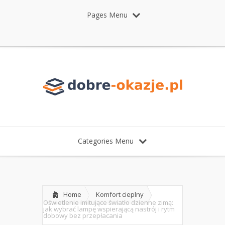
Pages Menu
Categories Menu
Home
Komfort cieplny
Oświetlenie imitujące światło dzienne zimą:
jak wybrać lampę wspierającą nastrój i rytm
dobowy bez przepłacania