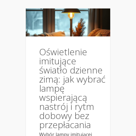
Oświetlenie
imitujące
światło dzienne
zimą: jak wybrać
lampę
wspierającą
nastrój i rytm
dobowy bez
przepłacania
Wybór lampy imitującej