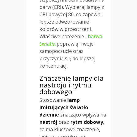
barw (CRI). Wybieraj lampy z
CRI powyżej 80, co zapewni
lepsze odwzorowanie
kolorów w przestrzeni.
Właściwe natężenie i
barwa
światła
poprawią Twoje
samopoczucie oraz
przyczynią się do lepszej
koncentracji.
Znaczenie lampy dla
nastroju i rytmu
dobowego
Stosowanie
lamp
imitujących światło
dzienne
znacząco wpływa na
nastrój
oraz
rytm dobowy
,
co ma kluczowe znaczenie,
zwłaszcza w okresie