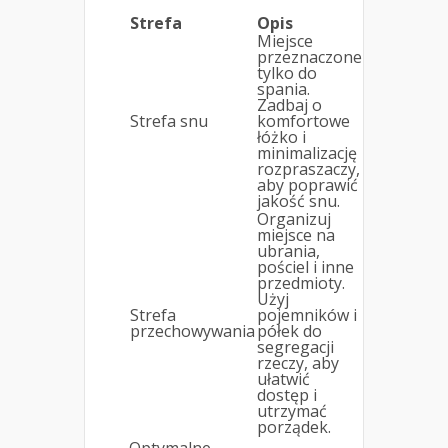
Strefa
Opis
Miejsce
przeznaczone
tylko do
spania.
Zadbaj o
Strefa snu
komfortowe
łóżko i
minimalizację
rozpraszaczy,
aby poprawić
jakość snu.
Organizuj
miejsce na
ubrania,
pościel i inne
przedmioty.
Użyj
Strefa
pojemników i
przechowywania
półek do
segregacji
rzeczy, aby
ułatwić
dostęp i
utrzymać
porządek.