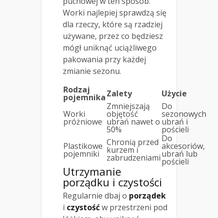
puchowej w ten sposób.
Worki najlepiej sprawdzą się
dla rzeczy, które są rzadziej
używane, przez co będziesz
mógł uniknąć uciążliwego
pakowania przy każdej
zmianie sezonu.
Rodzaj
Zalety
Użycie
pojemnika
Zmniejszają
Do
Worki
objętość
sezonowych
próżniowe
ubrań nawet o
ubrań i
50%
pościeli
Do
Chronią przed
Plastikowe
akcesoriów,
kurzem i
pojemniki
ubrań lub
zabrudzeniami
pościeli
Utrzymanie
porządku i czystości
Regularnie dbaj o
porządek
i
czystość
w przestrzeni pod