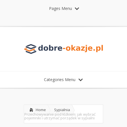
Pages Menu
Categories Menu
Home
Sypialnia
Przechowywanie pod łóżkiem: jak wybrać
pojemniki i utrzymać porządek w sypialni