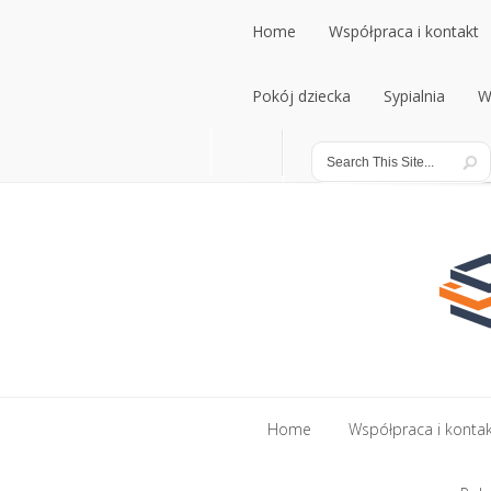
Home
Współpraca i kontakt
Home
Pokój dziecka
Współpraca i kontakt
Sypialnia
W
Pokój dziecka
Sypialnia
W
Home
Współpraca i konta