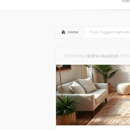
Home
Współpraca i konta
Pokó
Pokó
Home
Posts Tagged
najmodn
Posted by
dobre-okazje.pl
on lis