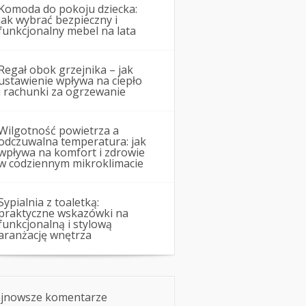
Komoda do pokoju dziecka:
jak wybrać bezpieczny i
funkcjonalny mebel na lata
Regał obok grzejnika – jak
ustawienie wpływa na ciepło
i rachunki za ogrzewanie
Wilgotność powietrza a
odczuwalna temperatura: jak
wpływa na komfort i zdrowie
w codziennym mikroklimacie
Sypialnia z toaletką:
praktyczne wskazówki na
funkcjonalną i stylową
aranżację wnętrza
jnowsze komentarze