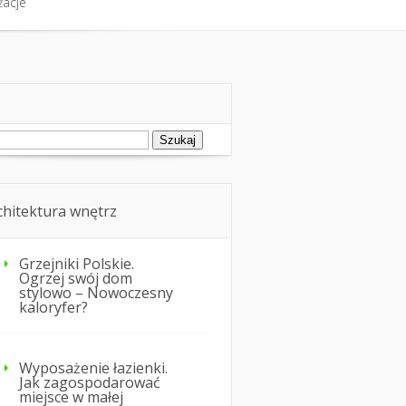
żacje
fort cieplny
Nie tylko dom
żacje
ukaj:
chitektura wnętrz
Grzejniki Polskie.
Ogrzej swój dom
stylowo – Nowoczesny
kaloryfer?
Wyposażenie łazienki.
Jak zagospodarować
miejsce w małej