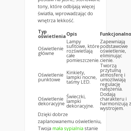
tony, które odbijają więcej
światła, wprowadzając do
wnętrza lekkość.
Typ
Opis
Funkcjonalno
oświetlenia
Lampy
Zapewniają
sufitowe, które
podstawowe
Oświetlenie
rozświetlają
oświetlenie,
główne
całe
eliminując
pomieszczenie.
cienie.
Tworzą
przytulną
Kinkiety,
Oświetlenie
atmosferę i
lampki nocne,
punktowe
umożliwiają
taśmy LED.
regulację
natężenia.
Dodają
Świeczki,
Oświetlenie
charakteru i
lampki
dekoracyjne
harmonizują 
dekoracyjne.
wystrojem.
Dzięki dobrze
zaplanowanemu oświetleniu,
Twoja
mała sypialnia
stanie