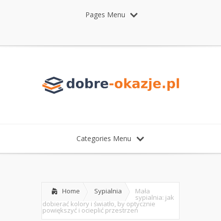
Pages Menu
Categories Menu
Home
Sypialnia
Mała
sypialnia: jak
dobierać kolory i światło, by optycznie
powiększyć i ocieplić przestrzeń