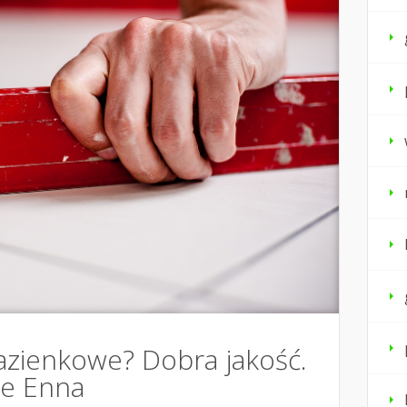
 łazienkowe? Dobra jakość.
we Enna