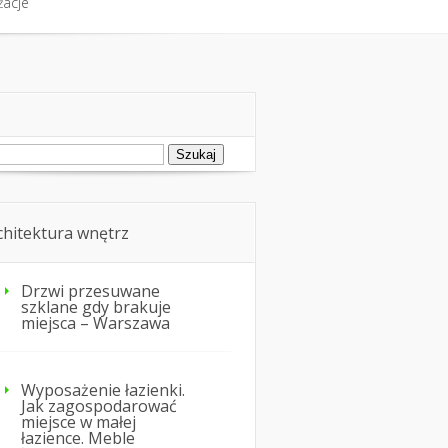
żacje
fort cieplny
Nie tylko dom
żacje
ukaj:
chitektura wnętrz
Drzwi przesuwane
szklane gdy brakuje
miejsca – Warszawa
Wyposażenie łazienki.
Jak zagospodarować
miejsce w małej
łazience. Meble