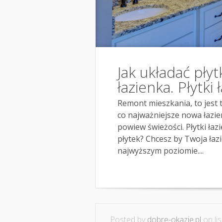
Jak układać pły
łazienka. Płytki
Remont mieszkania, to jest 
co najważniejsze nowa łazie
powiew świeżości. Płytki ła
płytek? Chcesz by Twoja łaz
najwyższym poziomie....
Posted by
dobre-okazje.pl
on lis