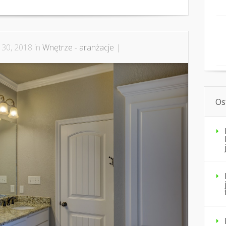
 30, 2018 in
Wnętrze - aranżacje
|
Os