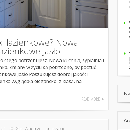
tki łazienkowe? Nowa
 łazienkowe Jasło
to czego potrzebujesz. Nowa kuchnia, sypialnia i
nka. Zmiany w życiu są potrzebne, by poczuć
zienkowe Jasło Poszukujesz dobrej jakości
ienka wyglądała elegancko, z klasą, na
Na
READ MORE
Ar
 21, 2018 in
Wnętrze - aranżacje
|