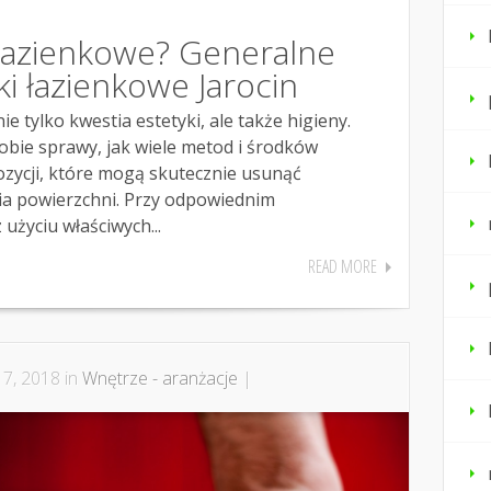
 łazienkowe? Generalne
ki łazienkowe Jarocin
ie tylko kwestia estetyki, ale także higieny.
obie sprawy, jak wiele metod i środków
zycji, które mogą skutecznie usunąć
a powierzchni. Przy odpowiednim
użyciu właściwych...
READ MORE
 7, 2018 in
Wnętrze - aranżacje
|