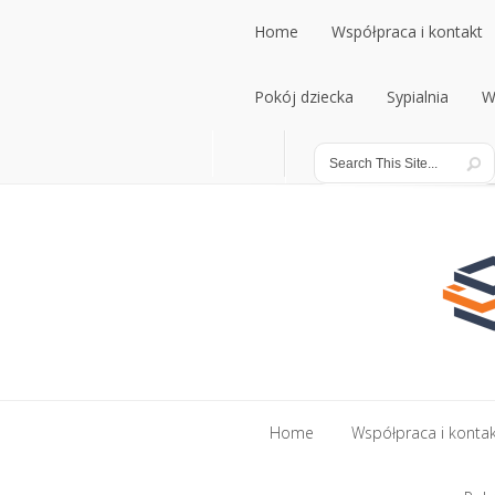
Home
Współpraca i kontakt
Home
Pokój dziecka
Współpraca i kontakt
Sypialnia
W
Pokój dziecka
Sypialnia
W
Home
Współpraca i konta