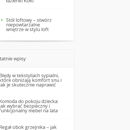
łazienki Koło
Stół loftowy – stwórz
niepowtarzalne
wnętrze w stylu loft
tatnie wpisy
Błędy w tekstyliach sypialni,
które obniżają komfort snu i
jak je skutecznie naprawić
Komoda do pokoju dziecka:
jak wybrać bezpieczny i
funkcjonalny mebel na lata
Regał obok grzejnika – jak