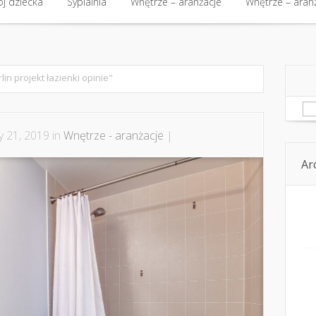
kt
j dziecka
Budowa i nieruchomości
Sypialnia
Wnętrze – aranżacje
Budowa i nieruchomości
Wnętrze – aran
Kom
j dziecka
Sypialnia
Wnętrze – aranżacje
Wnętrze – aran
lin projekt łazienki opinie"
Sz
y 21, 2019 in
Wnętrze - aranżacje
|
Ar