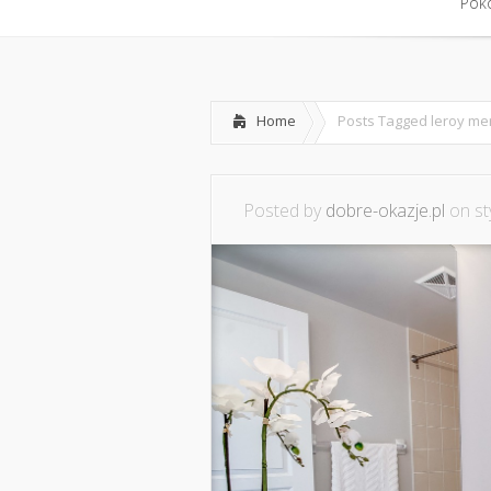
Home
Współpraca i konta
Pokó
Pokó
Home
Posts Tagged
leroy mer
Posted by
dobre-okazje.pl
on st