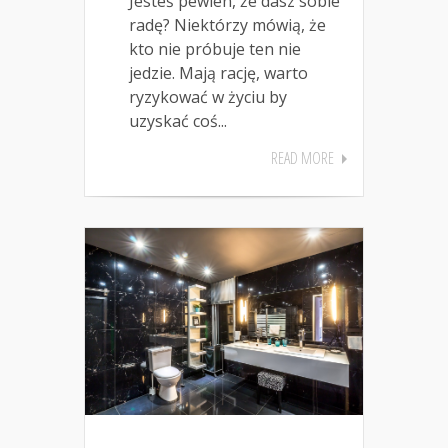
Jesteś pewien, że dasz sobie
radę? Niektórzy mówią, że
kto nie próbuje ten nie
jedzie. Mają rację, warto
ryzykować w życiu by
uzyskać coś...
READ MORE