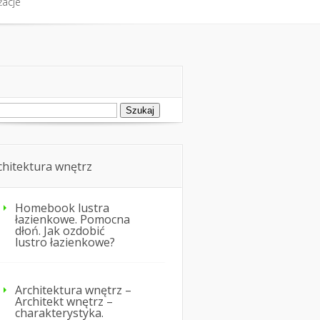
żacje
fort cieplny
Nie tylko dom
żacje
ukaj:
chitektura wnętrz
Homebook lustra
łazienkowe. Pomocna
dłoń. Jak ozdobić
lustro łazienkowe?
Architektura wnętrz –
Architekt wnętrz –
charakterystyka.