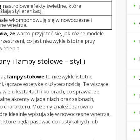
ą
nastrojowe efekty świetlne, które
lają styl aranżacji.
ale wkomponowują się w nowoczesne i
zne wnętrza.
ia, że
warto przyjrzeć się, jak różne modele
rzestrzeni, co jest niezwykle istotne przy
ietlenia.
ny i lampy stołowe – styl i
raz
lampy stołowe
to niezwykle istotne
i, łączące estetykę z użytecznością. Te wiszące
 wielu kształtach i kolorach, co sprawia, że
alne akcenty w jadalniach oraz salonach,
go charakteru. Możemy znaleźć zarówno
tóre idealnie wpisują się w nowoczesne wnętrza,
y, które będą pasować do rustykalnych lub