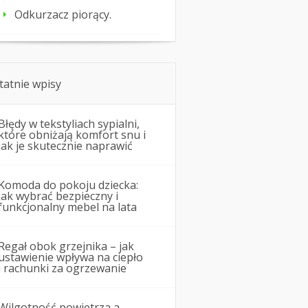
Odkurzacz piorący.
tatnie wpisy
Błędy w tekstyliach sypialni,
które obniżają komfort snu i
jak je skutecznie naprawić
Komoda do pokoju dziecka:
jak wybrać bezpieczny i
funkcjonalny mebel na lata
Regał obok grzejnika – jak
ustawienie wpływa na ciepło
i rachunki za ogrzewanie
Wilgotność powietrza a