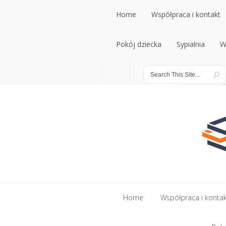
Home
Współpraca i kontakt
Home
Pokój dziecka
Współpraca i kontakt
Sypialnia
W
Pokój dziecka
Sypialnia
W
Home
Współpraca i konta