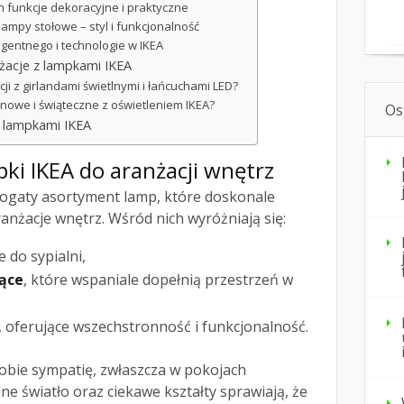
h funkcje dekoracyjne i praktyczne
lampy stołowe – styl i funkcjonalność
igentnego i technologie w IKEA
nżacje z lampkami IKEA
cji z girlandami świetlnymi i łańcuchami LED?
onowe i świąteczne z oświetleniem IKEA?
Os
z lampkami IKEA
pki IKEA do aranżacji wnętrz
ogaty asortyment lamp, które doskonale
anżacje wnętrz. Wśród nich wyróżniają się:
e do sypialni,
ące
, które wspaniale dopełnią przestrzeń w
, oferujące wszechstronność i funkcjonalność.
obie sympatię, zwłaszcza w pokojach
lne światło oraz ciekawe kształty sprawiają, że