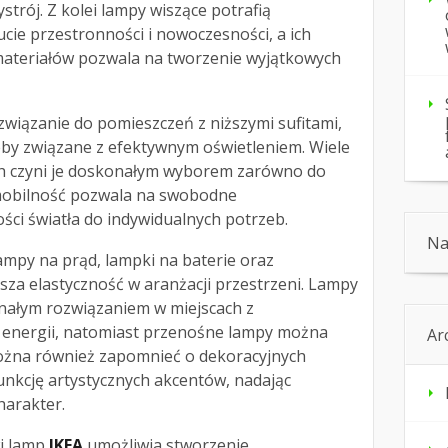
rój. Z kolei lampy wiszące potrafią
ie przestronności i nowoczesności, a ich
materiałów pozwala na tworzenie wyjątkowych
związanie do pomieszczeń z niższymi sufitami,
eby związane z efektywnym oświetleniem. Wiele
ch czyni je doskonałym wyborem zarówno do
ch mobilność pozwala na swobodne
ci światła do indywidualnych potrzeb.
Na
ampy na prąd, lampki na baterie oraz
za elastyczność w aranżacji przestrzeni. Lampy
onałym rozwiązaniem w miejscach z
energii, natomiast przenośne lampy można
Ar
ożna również zapomnieć o dekoracyjnych
unkcję artystycznych akcentów, nadając
harakter.
i lamp
IKEA
umożliwia stworzenie