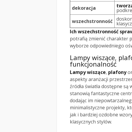
tworz
dekoracja
podkreś
doskon
wszechstronność
klasyc
Ich wszechstronność spraw
potrafią zmienić charakter p
wyborze odpowiedniego ośw
Lampy wiszące, plafo
funkcjonalność
Lampy wiszące
,
plafony
o
aspekty aranżacji przestrzen
źródła światła dostępne są w
stanowią fantastyczne centr
dodając im niepowtarzalne
minimalistyczne projekty, k
jak i bardziej ozdobne wzor
klasycznych stylów.