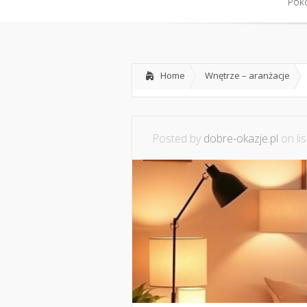
Home
Współpraca i konta
Pokó
Pokó
Home
Wnętrze – aranżacje
Posted by
dobre-okazje.pl
on lis