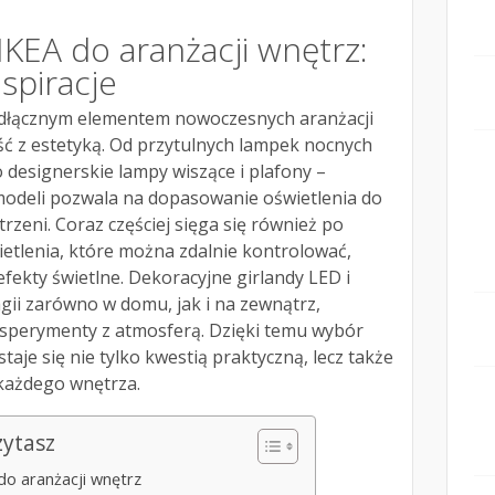
IKEA do aranżacji wnętrz:
nspiracje
odłącznym elementem nowoczesnych aranżacji
ść z estetyką. Od przytulnych lampek nocnych
o designerskie lampy wiszące i plafony –
odeli pozwala na dopasowanie oświetlenia do
trzeni. Coraz częściej sięga się również po
etlenia, które można zdalnie kontrolować,
efekty świetlne. Dekoracyjne girlandy LED i
gii zarówno w domu, jak i na zewnątrz,
sperymenty z atmosferą. Dzięki temu wybór
aje się nie tylko kwestią praktyczną, lecz także
 każdego wnętrza.
zytasz
do aranżacji wnętrz