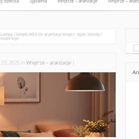
kt
j dziecka
Budowa i nieruchomości
Sypialnia
Wnętrze – aranżacje
Budowa i nieruchomości
Wnętrze – aran
Kom
j dziecka
Sypialnia
Wnętrze – aranżacje
Wnętrze – aran
Lampy i lampki IKEA do aranżacji wnętrz: style, trendy i
inspiracje
Sz
 23, 2025 in
Wnętrze – aranżacje
|
Ar