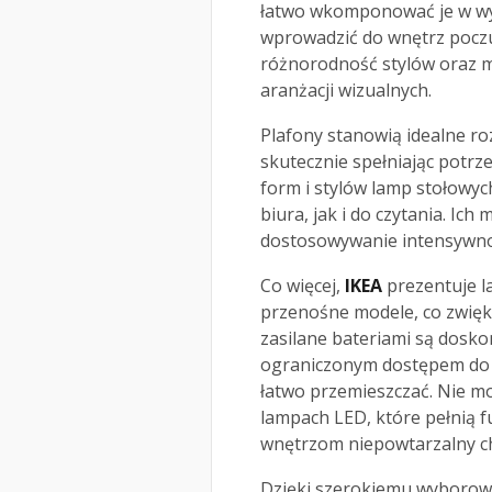
łatwo wkomponować je w wyst
wprowadzić do wnętrz poczuc
różnorodność stylów oraz 
aranżacji wizualnych.
Plafony stanowią idealne ro
skutecznie spełniając potrz
form i stylów lamp stołowy
biura, jak i do czytania. I
dostosowywanie intensywnoś
Co więcej,
IKEA
prezentuje l
przenośne modele, co zwięks
zasilane bateriami są dosk
ograniczonym dostępem do 
łatwo przemieszczać. Nie m
lampach LED, które pełnią f
wnętrzom niepowtarzalny c
Dzięki szerokiemu wyborow