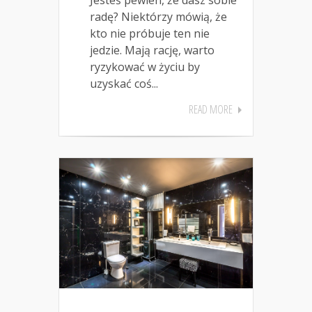
Jesteś pewien, że dasz sobie
radę? Niektórzy mówią, że
kto nie próbuje ten nie
jedzie. Mają rację, warto
ryzykować w życiu by
uzyskać coś...
READ MORE